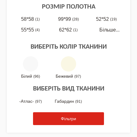
РОЗМІР ПОЛОТНА
58*58
99*99
52*52
(1)
(28)
(19)
NEW DROP 26 - МОТАНКА
55*55
62*62
Більше...
(4)
(1)
ВИБЕРІТЬ КОЛІР ТКАНИНИ
NEW - Колекція «Шедеври української
культури» / Схеми для вишивки
Білий
Бежевий
(96)
(97)
ВИБЕРІТЬ ВИД ТКАНИНИ
NEW 2026 - "Українська айдентика -
проєкт про вишиванки"
-Атлас-
Габардин
(97)
(91)
Фільтри
Нова колекція - НАША: ЗЕМЛЯ, НЕБО,
КРАЇНА / Вишиванки