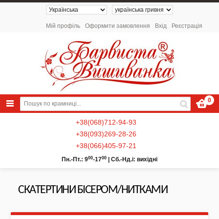
Мій профіль
Оформити замовлення
Вхід
Реєстрація
0
+38(068)712-94-93
+38(093)269-28-26
+38(066)405-97-21
00
00
Пн.-Пт.: 9
-17
|
Сб.-Нд.і: вихідні
СКАТЕРТИНИ БІСЕРОМ/НИТКАМИ
NEW 2026 - Колекція «Українські
Натюрморти» / Схеми для вишивки