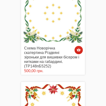
Схема Новорічна
скатертина Різдвяні
зіроньки для вишивки бісером і
нитками на габардині.
(ТР148пБ5252)
500,00 грн.