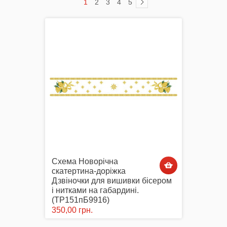
1
2
3
4
5
Комплектуючі
Аксесуари Одягу
Сумки-Шопери
Схема Новорічна
скатертина-доріжка
Дзвіночки для вишивки бісером
і нитками на габардині.
(ТР151пБ9916)
Великодні рушники з принтом
350,00 грн.