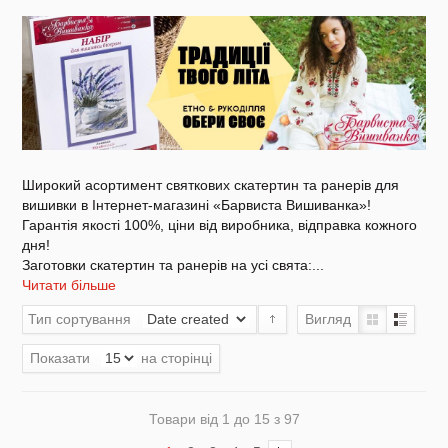
Акція
Широкий асортимент святкових скатертин та ранерів для
Заготовки для вишивки Бісером/Нитками
вишивки в Інтернет-магазині «Барвиста Вишиванка»!
Гарантія якості 100%, ціни від виробника, відправка кожного
дня!
Заготовки скатертин та ранерів на усі свята:
...
Читати більше
Готовий одяг / Вишиванки
Тип сортування
Вигляд
Показати
на сторінці
Набори для Вишивки
Товари від 1 до 15 з 97