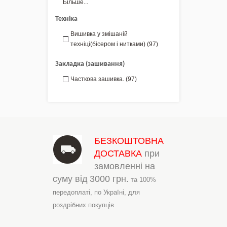
Більше...
Техніка
Вишивка у змішаній
техніці(бісером і нитками)
(97)
Закладка (зашивання)
Часткова зашивка.
(97)
БЕЗКОШТОВНА
ДОСТАВКА
при
замовленні на
суму від
3000 грн.
та 100%
передоплаті,
по Україні,
для
роздрібних покупців