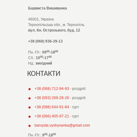
Барвиста Вишиванка
46001, Україна
Тернопільська обл., м. Тернопіль
вул. Кн. Острозького, буд. 12
+38 (068) 936-39-13
00
00
Пн.-Пт.:
09
-18
00
00
Сб.:
10
-17
Нд.:
вихідний
КОНТАКТИ
+38 (068) 712-94-93
- роздріб
+38 (093) 269-28-26
- роздріб
+38 (098) 644-91-84
- гурт
+38 (066) 405-97-21
- гурт
barvysta.vyshyvanka@gmail.com
00
00
Пн.-Пт.:
9
-18