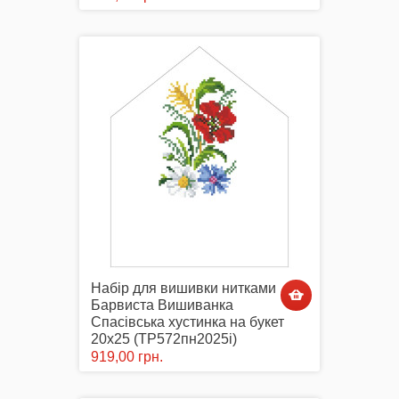
Комплектуючі
Аксесуари Одягу
Сумки-Шопери
Набір для вишивки нитками
Барвиста Вишиванка
Спасівська хустинка на букет
20х25 (ТР572пн2025i)
919,00 грн.
Великодні рушники з принтом