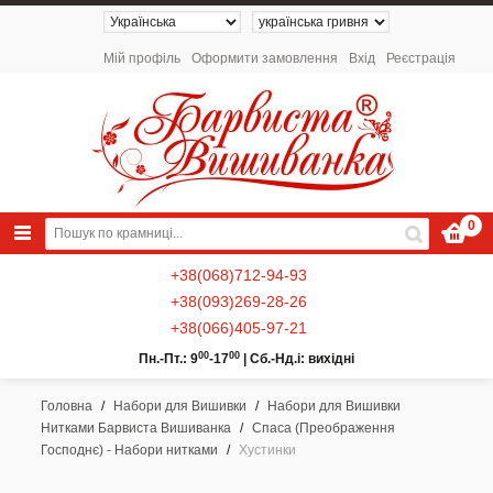
Мій профіль
Оформити замовлення
Вхід
Реєстрація
0
+38(068)712-94-93
+38(093)269-28-26
+38(066)405-97-21
00
00
Пн.-Пт.: 9
-17
|
Сб.-Нд.і: вихідні
Головна
/
Набори для Вишивки
/
Набори для Вишивки
Нитками Барвиста Вишиванка
/
Спаса (Преображення
NEW 2026 - Колекція «Українські
Господнє) - Набори нитками
/
Хустинки
Натюрморти» / Схеми для вишивки