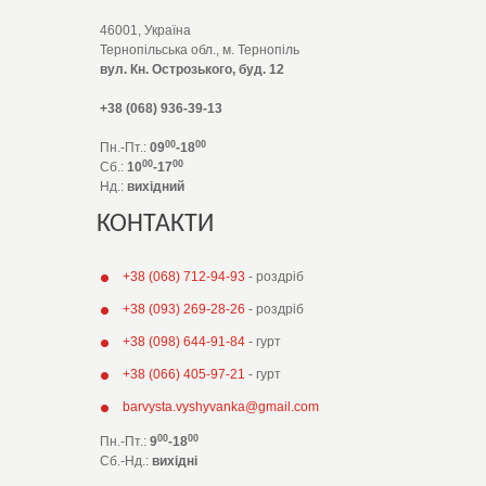
46001, Україна
Тернопільська обл., м. Тернопіль
вул. Кн. Острозького, буд. 12
+38 (068) 936-39-13
00
00
Пн.-Пт.:
09
-18
00
00
Сб.:
10
-17
Нд.:
вихідний
КОНТАКТИ
+38 (068) 712-94-93
- роздріб
+38 (093) 269-28-26
- роздріб
+38 (098) 644-91-84
- гурт
+38 (066) 405-97-21
- гурт
barvysta.vyshyvanka@gmail.com
00
00
Пн.-Пт.:
9
-18
Сб.-Нд.
:
вихідні