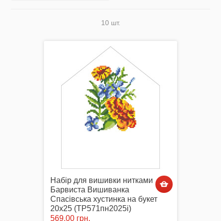
10 шт.
Акція
Заготовки для вишивки Бісером/Нитками
Готовий одяг / Вишиванки
Набір для вишивки нитками
Барвиста Вишиванка
Спасівська хустинка на букет
Набори для Вишивки
20х25 (ТР571пн2025i)
569,00 грн.