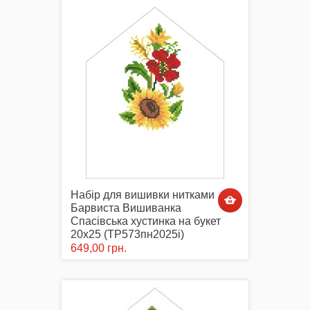
Маски захисні
Вишиті картини, рушники
Набір для вишивки нитками
Барвиста Вишиванка
Подарункові сертифікати
Спасівська хустинка на букет
20х25 (ТР573пн2025i)
649,00 грн.