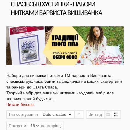
СПАСІВСЬКІ ХУСТИНКИ - НАБОРИ
НИТКАМИ БАРВИСТА ВИШИВАНКА
NEW DROP 26 - МОТАНКА
NEW - Колекція «Шедеври української
культури» / Схеми для вишивки
Набори для вишивки нитками ТМ Барвиста Вишиванка -
спасівські рушники, банти та спіднички на кошик, скатертини
NEW 2026 - "Українська айдентика -
та ранери до Свята Спаса.
проєкт про вишиванки"
Творчий набір для вишивки нитками - чудовий вибір для
творчих людей будь-яко
...
Читати більше
Тип сортування
Вигляд
Нова колекція - НАША: ЗЕМЛЯ, НЕБО,
КРАЇНА / Вишиванки
Показати
на сторінці