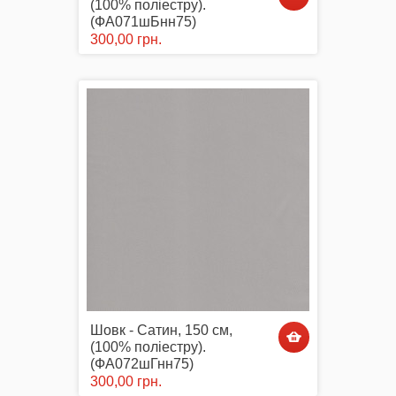
(100% поліестру).
(ФА071шБнн75)
300,00 грн.
Маски захисні
Вишиті картини, рушники
Подарункові сертифікати
Шовк - Сатин, 150 см,
(100% поліестру).
(ФА072шГнн75)
300,00 грн.