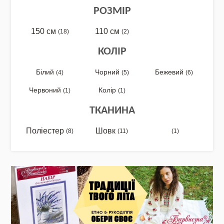
РОЗМІР
150 см
110 см
(18)
(2)
NEW DROP 26 - МОТАНКА
КОЛІР
Білий
Чорний
Бежевий
(4)
(5)
(6)
Червоний
Колір
NEW - Колекція «Шедеври української
(1)
(1)
культури» / Схеми для вишивки
ТКАНИНА
Поліестер
Шовк
(8)
(11)
(1)
NEW 2026 - "Українська айдентика -
проєкт про вишиванки"
Нова колекція - НАША: ЗЕМЛЯ, НЕБО,
КРАЇНА / Вишиванки