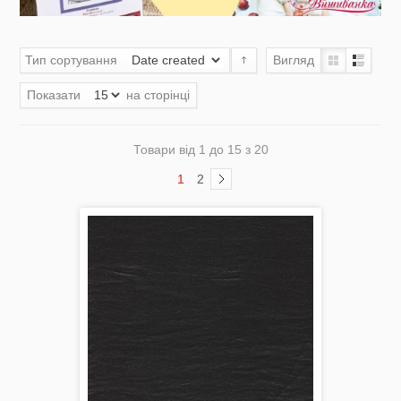
Тип сортування
Вигляд
Акція
Показати
на сторінці
Товари від 1 до 15 з 20
Заготовки для вишивки Бісером/Нитками
1
2
Готовий одяг / Вишиванки
Набори для Вишивки