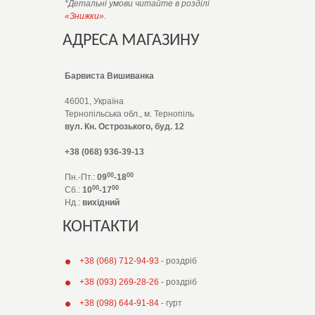
*Детальні умови читайте в розділі
«Знижки»
.
АДРЕСА МАГАЗИНУ
Барвиста Вишиванка
46001, Україна
Тернопільська обл., м. Тернопіль
вул. Кн. Острозького, буд. 12
+38 (068) 936-39-13
00
00
Пн.-Пт.:
09
-18
00
00
Сб.:
10
-17
Нд.:
вихідний
КОНТАКТИ
+38 (068) 712-94-93
- роздріб
+38 (093) 269-28-26
- роздріб
+38 (098) 644-91-84
- гурт