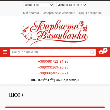
Мій профіль
Оформити замовлення
Вхід
Реєстрація
0
+38(068)712-94-93
+38(093)269-28-26
+38(066)405-97-21
00
00
Пн.-Пт.: 9
-17
|
Сб.-Нд.і: вихідні
ШОВК
NEW 2026 - Колекція «Українські
Натюрморти» / Схеми для вишивки