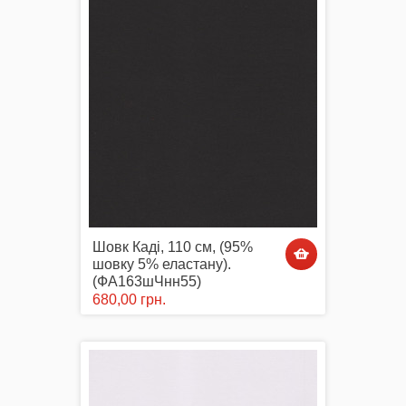
Шовк Каді, 110 см, (95%
шовку 5% еластану).
(ФА163шЧнн55)
680,00 грн.