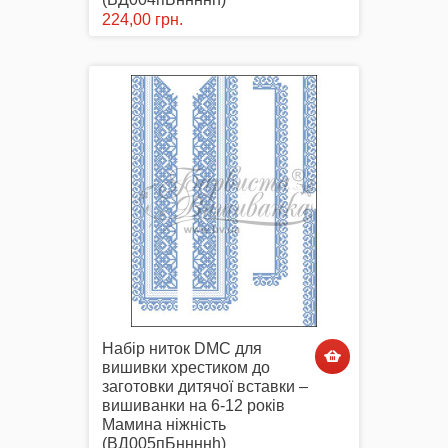
224,00 грн.
Набір ниток DMC для
вишивки хрестиком до
заготовки дитячої вставки –
вишиванки на 6-12 років
Мамина ніжність
(ВД005пБннннh)