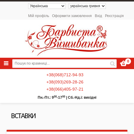
Мій профіль
Оформити замовлення
Вхід
Реєстрація
0
+38(068)712-94-93
+38(093)269-28-26
+38(066)405-97-21
00
00
Пн.-Пт.: 9
-17
|
Сб.-Нд.і: вихідні
ВСТАВКИ
NEW 2026 - Колекція «Українські
Натюрморти» / Схеми для вишивки