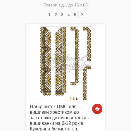
Товари від 1 до 15 з 65
1
2
3
4
5
Комплектуючі
Аксесуари Одягу
Сумки-Шопери
Набір ниток DMC для
вишивки хрестиком до
заготовки дитячої вставки –
Великодні рушники з принтом
вишиванки на 6-12 років
Кучерява безмежність