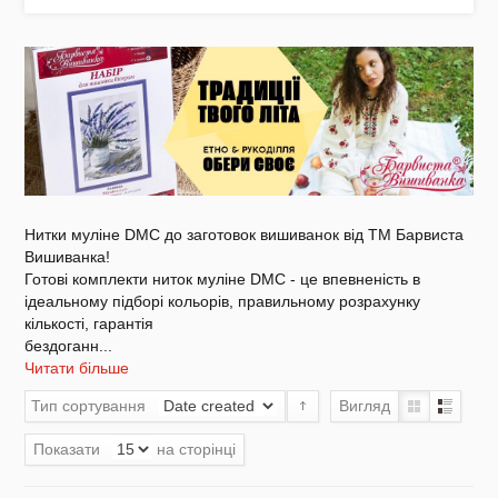
Акція
Заготовки для вишивки Бісером/Нитками
Нитки муліне DMC до заготовок вишиванок від ТМ Барвиста
Вишиванка!
Готові комплекти ниток муліне DMC - це впевненість в
ідеальному підборі кольорів, правильному розрахунку
кількості, гарантія
Готовий одяг / Вишиванки
бездоганн
...
Читати більше
Тип сортування
Вигляд
Показати
на сторінці
Набори для Вишивки