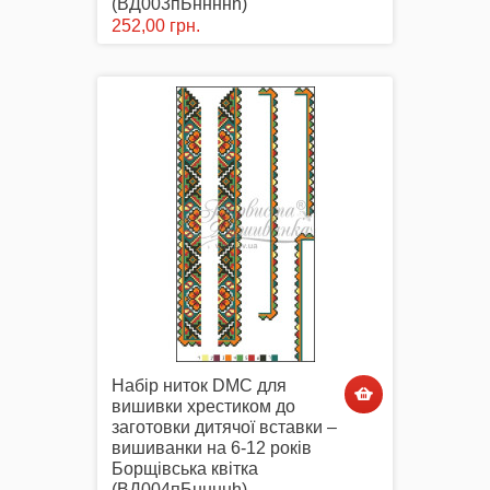
(ВД003пБннннh)
252,00 грн.
Набір ниток DMC для
вишивки хрестиком до
заготовки дитячої вставки –
вишиванки на 6-12 років
Борщівська квітка
(ВД004пБннннh)