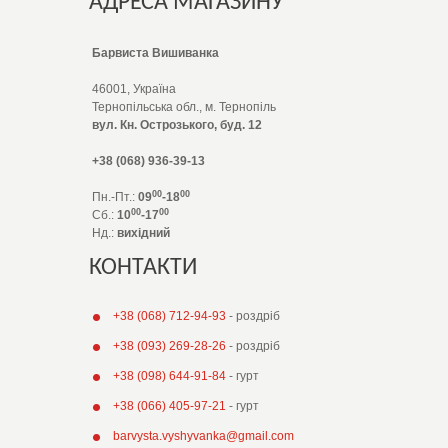
АДРЕСА МАГАЗИНУ
Барвиста Вишиванка
46001, Україна
Тернопільська обл., м. Тернопіль
вул. Кн. Острозького, буд. 12
+38 (068) 936-39-13
00
00
Пн.-Пт.:
09
-18
00
00
Сб.:
10
-17
Нд.:
вихідний
КОНТАКТИ
+38 (068) 712-94-93
- роздріб
+38 (093) 269-28-26
- роздріб
+38 (098) 644-91-84
- гурт
+38 (066) 405-97-21
- гурт
barvysta.vyshyvanka@gmail.com