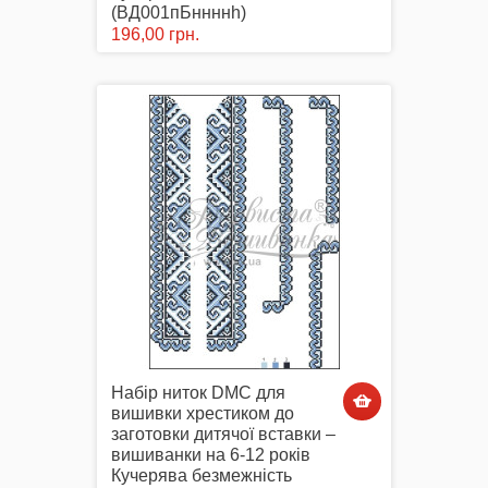
(ВД001пБннннh)
196,00 грн.
Маски захисні
Вишиті картини, рушники
Подарункові сертифікати
Набір ниток DMC для
вишивки хрестиком до
заготовки дитячої вставки –
вишиванки на 6-12 років
Кучерява безмежність