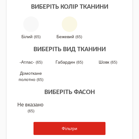
ВИБЕРІТЬ КОЛІР ТКАНИНИ
NEW DROP 26 - МОТАНКА
Білий
Бежевий
(65)
(65)
ВИБЕРІТЬ ВИД ТКАНИНИ
NEW - Колекція «Шедеври української
культури» / Схеми для вишивки
-Атлас-
Габардин
Шовк
(65)
(65)
(65)
Домоткане
полотно
(65)
NEW 2026 - "Українська айдентика -
ВИБЕРІТЬ ФАСОН
проєкт про вишиванки"
Не вказано
(65)
Нова колекція - НАША: ЗЕМЛЯ, НЕБО,
Фільтри
КРАЇНА / Вишиванки