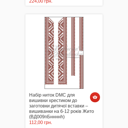
224,00 грн.
Набір ниток DMC для
вишивки хрестиком до
заготовки дитячої вставки –
вишиванки на 6-12 років Жито
(ВД009пБннннh)
112,00 грн.