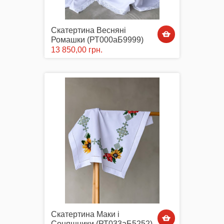
Скатертина Весняні
Комплектуючі
Ромашки (РТ000аБ9999)
13 850,00 грн.
Аксесуари Одягу
Сумки-Шопери
Великодні рушники з принтом
Скатертина Маки і
Соняшники (РТ033аБ5252)