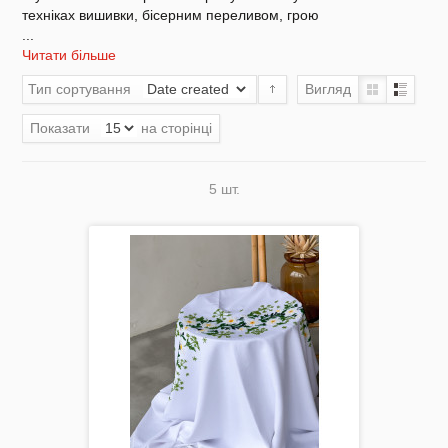
техніках вишивки, бісерним переливом, грою
...
Читати більше
Акція
Тип сортування
Вигляд
Показати
на сторінці
5 шт.
Заготовки для вишивки Бісером/Нитками
Готовий одяг / Вишиванки
Набори для Вишивки