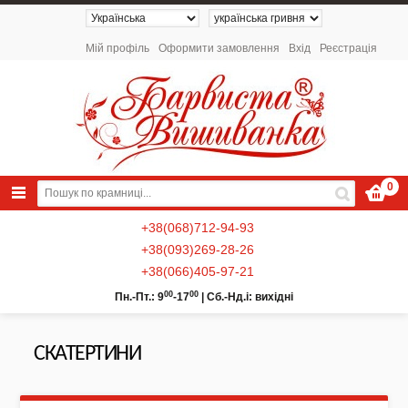
Мій профіль
Оформити замовлення
Вхід
Реєстрація
0
+38(068)712-94-93
+38(093)269-28-26
+38(066)405-97-21
00
00
Пн.-Пт.: 9
-17
|
Сб.-Нд.і: вихідні
СКАТЕРТИНИ
NEW 2026 - Колекція «Українські
Натюрморти» / Схеми для вишивки