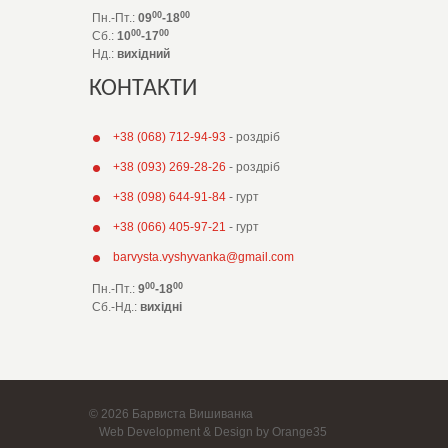
00
00
Пн.-Пт.:
09
-18
00
00
Сб.:
10
-17
Нд.:
вихідний
КОНТАКТИ
+38 (068) 712-94-93
- роздріб
+38 (093) 269-28-26
- роздріб
+38 (098) 644-91-84
- гурт
+38 (066) 405-97-21
- гурт
barvysta.vyshyvanka@gmail.com
00
00
Пн.-Пт.:
9
-18
Сб.-Нд.
:
вихідні
© 2026 Барвиста Вишиванка
Web Development & Design by Orange35