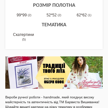
РОЗМІР ПОЛОТНА
99*99
52*52
62*62
(2)
(2)
(1)
NEW DROP 26 - МОТАНКА
ТЕМАТИКА
Скатертини
(5)
NEW - Колекція «Шедеври української
культури» / Схеми для вишивки
NEW 2026 - "Українська айдентика -
проєкт про вишиванки"
Нова колекція - НАША: ЗЕМЛЯ, НЕБО,
Вироби ручної роботи - handmade, який поєднує високу
КРАЇНА / Вишиванки
майстерність та автентичність від ТМ Барвиста Вишиванка!
Шукайте вишиті картини на різну тематику в особливих