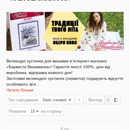
NEW DROP 26 - МОТАНКА
NEW - Колекція «Шедеври української
культури» / Схеми для вишивки
Великодні хустинки для вишивки в Інтернет-магазині
«Барвиста Вишиванка»! Гарантія якості 100%, ціни від
виробника, відправка кожного дня!
Заготовки великодніх хустинок (серветок) подарують відчуття
особливого звʼя
...
NEW 2026 - "Українська айдентика -
проєкт про вишиванки"
Читати більше
Тип сортування
Вигляд
Показати
на сторінці
Нова колекція - НАША: ЗЕМЛЯ, НЕБО,
КРАЇНА / Вишиванки
8 шт.