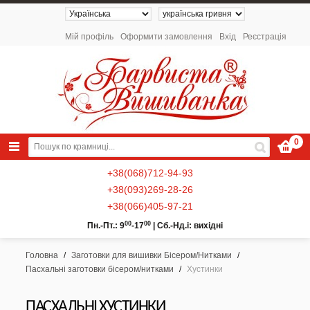
Мій профіль
Оформити замовлення
Вхід
Реєстрація
0
+38(068)712-94-93
+38(093)269-28-26
+38(066)405-97-21
00
00
Пн.-Пт.: 9
-17
|
Сб.-Нд.і: вихідні
Головна
/
Заготовки для вишивки Бісером/Нитками
/
Пасхальні заготовки бісером/нитками
/
Хустинки
NEW 2026 - Колекція «Українські
Натюрморти» / Схеми для вишивки
ПАСХАЛЬНІ ХУСТИНКИ