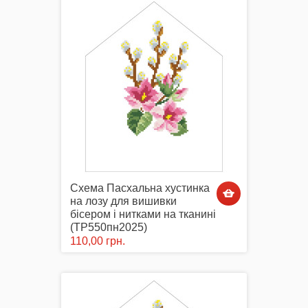
Комплектуючі
Аксесуари Одягу
Схема Пасхальна хустинка
на лозу для вишивки
Сумки-Шопери
бісером і нитками на тканині
(ТР550пн2025)
110,00 грн.
Великодні рушники з принтом