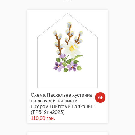
Акція
Заготовки для вишивки Бісером/Нитками
Готовий одяг / Вишиванки
Схема Пасхальна хустинка
на лозу для вишивки
бісером і нитками на тканині
(ТР549пн2025)
110,00 грн.
Набори для Вишивки