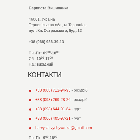
Барвиста Вишиванка
46001, Україна
Тернопільська обл., м. Тернопіль
вул. Кн. Острозького, буд. 12
+38 (068) 936-39-13
00
00
Пн.-Пт.:
09
-18
00
00
Сб.:
10
-17
Нд.:
вихідний
КОНТАКТИ
+38 (068) 712-94-93
- роздріб
+38 (093) 269-28-26
- роздріб
+38 (098) 644-91-84
- гурт
+38 (066) 405-97-21
- гурт
barvysta.vyshyvanka@gmail.com
00
00
Пн.-Пт.:
9
-18