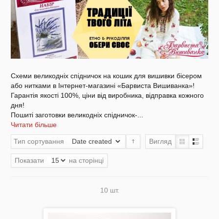
Акція
Схеми великодніх спідничок на кошик для вишивки бісером
або нитками в Інтернет-магазині «Барвиста Вишиванка»!
Заготовки для вишивки Бісером/Нитками
Гарантія якості 100%, ціни від виробника, відправка кожного
дня!
Пошиті заготовки великодніх спідничок-
...
Читати більше
Тип сортування
Вигляд
Готовий одяг / Вишиванки
Показати
на сторінці
10 шт.
Набори для Вишивки