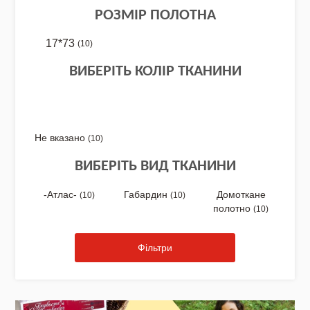
РОЗМІР ПОЛОТНА
17*73
(10)
NEW DROP 26 - МОТАНКА
ВИБЕРІТЬ КОЛІР ТКАНИНИ
NEW - Колекція «Шедеври української
культури» / Схеми для вишивки
Не вказано
(10)
ВИБЕРІТЬ ВИД ТКАНИНИ
-Атлас-
Габардин
Домоткане
(10)
(10)
NEW 2026 - "Українська айдентика -
полотно
(10)
проєкт про вишиванки"
Фільтри
Нова колекція - НАША: ЗЕМЛЯ, НЕБО,
КРАЇНА / Вишиванки