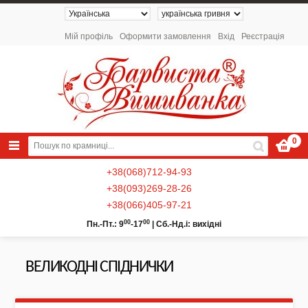
Мій профіль
Оформити замовлення
Вхід
Реєстрація
0
+38(068)712-94-93
+38(093)269-28-26
+38(066)405-97-21
00
00
Пн.-Пт.: 9
-17
|
Сб.-Нд.і: вихідні
ВЕЛИКОДНІ СПІДНИЧКИ
NEW 2026 - Колекція «Українські
Натюрморти» / Схеми для вишивки