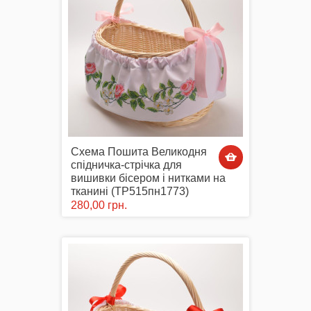
Маски захисні
Вишиті картини, рушники
Схема Пошита Великодня
спідничка-стрічка для
вишивки бісером і нитками на
тканині (ТР515пн1773)
280,00 грн.
Подарункові сертифікати