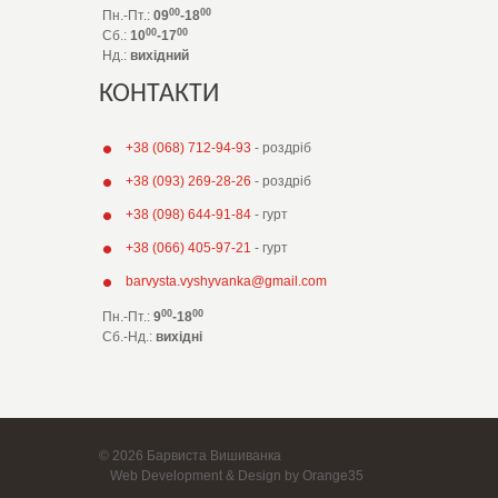
00
00
Пн.-Пт.:
09
-18
00
00
Сб.:
10
-17
Нд.:
вихідний
КОНТАКТИ
+38 (068) 712-94-93
- роздріб
+38 (093) 269-28-26
- роздріб
+38 (098) 644-91-84
- гурт
+38 (066) 405-97-21
- гурт
barvysta.vyshyvanka@gmail.com
00
00
Пн.-Пт.:
9
-18
Сб.-Нд.
:
вихідні
© 2026 Барвиста Вишиванка
Web Development & Design by Orange35