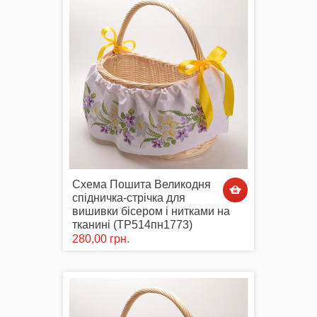
Комплектуючі
Аксесуари Одягу
Схема Пошита Великодня
спідничка-стрічка для
Сумки-Шопери
вишивки бісером і нитками на
тканині (ТР514пн1773)
280,00 грн.
Великодні рушники з принтом