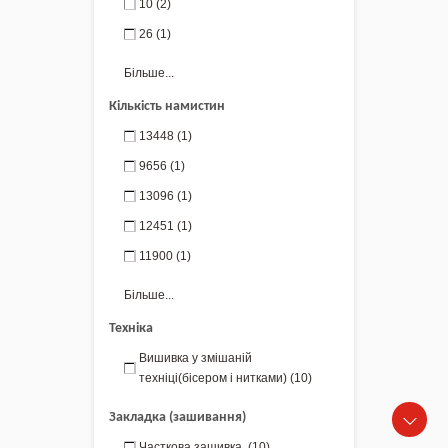
10
(2)
26
(1)
Більше...
Кількість намистин
13448
(1)
9656
(1)
13096
(1)
12451
(1)
11900
(1)
Більше...
Техніка
Вишивка у змішаній
техніці(бісером і нитками)
(10)
Закладка (зашивання)
Часткова зашивка.
(10)