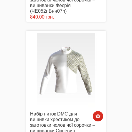
вишиванки Феєрія
(ЧЕ052пБнн07h)
840,00 грн.
Набір ниток DMC для
вишивки хрестиком до
заготовки чоловічої сорочки –
вишиванки Синевир