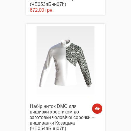
(ЧЕ053пБнн07h)
672,00 грн.
Набір ниток DMC для
вишивки хрестиком до
заготовки чоловічої сорочки –
вишиванки Козацька
(ЧЕ054пБнн07h)