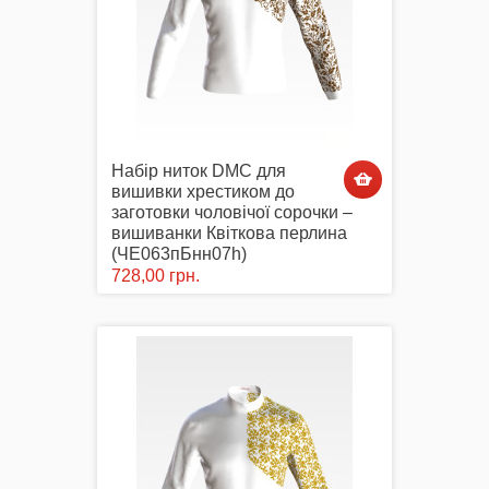
Набір ниток DMC для
вишивки хрестиком до
заготовки чоловічої сорочки –
вишиванки Квіткова перлина
(ЧЕ063пБнн07h)
728,00 грн.