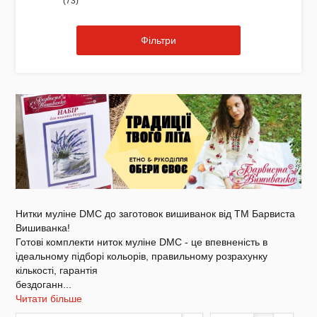
(73)
Фільтри
Акція
Заготовки для вишивки Бісером/Нитками
Готовий одяг / Вишиванки
Нитки муліне DMC до заготовок вишиванок від ТМ Барвиста
Вишиванка!
Готові комплекти ниток муліне DMC - це впевненість в
ідеальному підборі кольорів, правильному розрахунку
кількості, гарантія
бездоганн
...
Набори для Вишивки
Читати більше