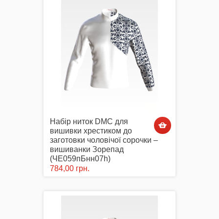
Набір ниток DMC для
вишивки хрестиком до
заготовки чоловічої сорочки –
вишиванки Зорепад
(ЧЕ059пБнн07h)
784,00 грн.