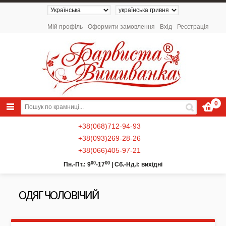
Мій профіль
Оформити замовлення
Вхід
Реєстрація
0
+38(068)712-94-93
+38(093)269-28-26
+38(066)405-97-21
00
00
Пн.-Пт.: 9
-17
|
Сб.-Нд.і: вихідні
ОДЯГ ЧОЛОВІЧИЙ
NEW 2026 - Колекція «Українські
Натюрморти» / Схеми для вишивки