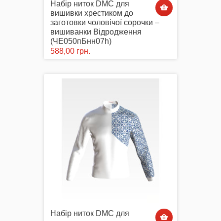
Набір ниток DMC для
вишивки хрестиком до
заготовки чоловічої сорочки –
вишиванки Відродження
Маски захисні
(ЧЕ050пБнн07h)
588,00 грн.
Вишиті картини, рушники
Подарункові сертифікати
Набір ниток DMC для