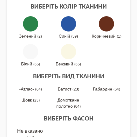
ВИБЕРІТЬ КОЛІР ТКАНИНИ
NEW DROP 26 - МОТАНКА
Зелений
Синій
Коричневий
(2)
(59)
(1)
NEW - Колекція «Шедеври української
культури» / Схеми для вишивки
Білий
Бежевий
(66)
(65)
ВИБЕРІТЬ ВИД ТКАНИНИ
NEW 2026 - "Українська айдентика -
-Атлас-
Батист
Габардин
(64)
(23)
(64)
проєкт про вишиванки"
Шовк
Домоткане
(23)
полотно
(64)
ВИБЕРІТЬ ФАСОН
Нова колекція - НАША: ЗЕМЛЯ, НЕБО,
КРАЇНА / Вишиванки
Не вказано