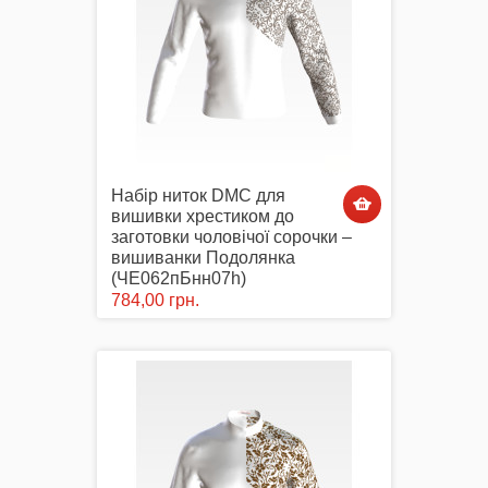
Набір ниток DMC для
вишивки хрестиком до
заготовки чоловічої сорочки –
вишиванки Подолянка
(ЧЕ062пБнн07h)
784,00 грн.