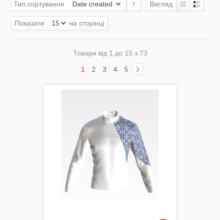
Тип сортування
Вигляд
Показати
на сторінці
Комплектуючі
Товари від 1 до 15 з 73
1
2
3
4
5
Аксесуари Одягу
Сумки-Шопери
Великодні рушники з принтом