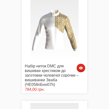
Набір ниток DMC для
вишивки хрестиком до
заготовки чоловічої сорочки –
вишиванки Зваба
(ЧЕ058пБнн07h)
784,00 грн.