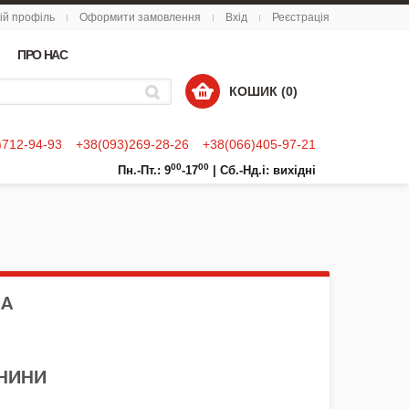
ій профіль
Оформити замовлення
Вхід
Реєстрація
ПРО НАС
КОШИК (0)
)712-94-93
+38(093)269-28-26
+38(066)405-97-21
00
00
Пн.-Пт.: 9
-17
|
Сб.-Нд.і: вихідні
НА
АНИНИ