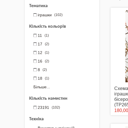
Аксесуари Одягу
Тематика
іграшки
(102)
Сумки-Шопери
Кількість кольорів
Великодні рушники з
принтом
11
(1)
17
(2)
Маски захисні
12
(1)
16
(2)
Вишиті картини, рушники
8
(2)
Подарункові сертифікати
18
(1)
Більше...
Схема
іграш
Кількість намистин
бісеро
(ТР26
23191
(102)
180,00
Техніка