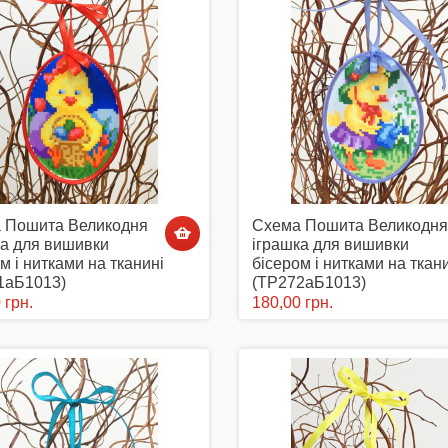
 Пошита Великодня
Схема Пошита Великодня
ка для вишивки
іграшка для вишивки
м і нитками на тканині
бісером і нитками на ткан
1аБ1013)
(ТР272аБ1013)
 грн.
180,00 грн.