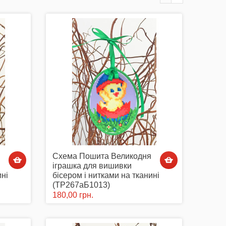
Схема Пошита Великодня
іграшка для вишивки
ині
бісером і нитками на тканині
(ТР267аБ1013)
180,00 грн.