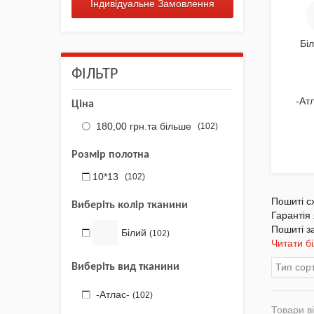
для вишивки
Індивідуальне Замовлення
NEW 2026 - "Українська
Бі
айдентика - проєкт про
вишиванки"
ФІЛЬТР
Нова колекція - НАША:
-Ат
ЗЕМЛЯ, НЕБО, КРАЇНА /
Ціна
Вишиванки
180,00 грн.
та більше
(102)
Акція
Розмір полотна
10*13
(102)
Заготовки для вишивки
Бісером/Нитками
Пошиті с
Виберіть колір тканини
Гарантія 
Готовий одяг / Вишиванки
Пошиті з
Білий
(102)
Читати б
Набори для Вишивки
Виберіть вид тканини
Тип сор
Комплектуючі
-Атлас-
(102)
Товари ві