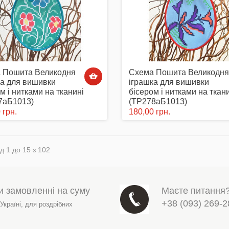
 Пошита Великодня
Схема Пошита Великодня
ка для вишивки
іграшка для вишивки
м і нитками на тканині
бісером і нитками на ткан
7аБ1013)
(ТР278аБ1013)
 грн.
180,00 грн.
д 1 до 15 з 102
и замовленні на суму
Маєте питання
+38 (093) 269-2
 Україні,
для роздрібних