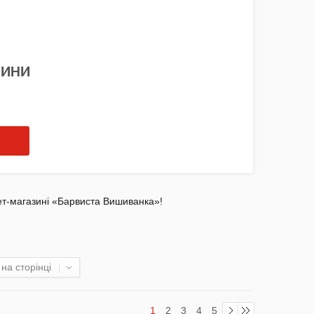
НИНИ
ет-магазині «Барвиста Вишиванка»!
на сторінці
1
2
3
4
5