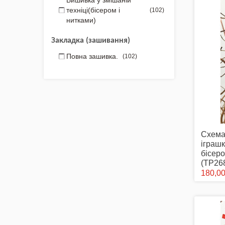
Вишивка у змішаній
техніці(бісером і
(102)
нитками)
Закладка (зашивання)
Повна зашивка.
(102)
Схема
іграш
бісеро
(ТР26
180,00