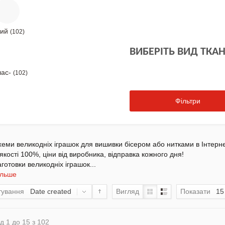
лий
(102)
ВИБЕРІТЬ ВИД ТКА
лас-
(102)
Фільтри
хеми великодніх іграшок для вишивки бісером або нитками в Інтерн
якості 100%, ціни від виробника, відправка кожного дня!
аготовки великодніх іграшок
...
ільше
тування
Date created
Вигляд
Показати
15
д 1 до 15 з 102