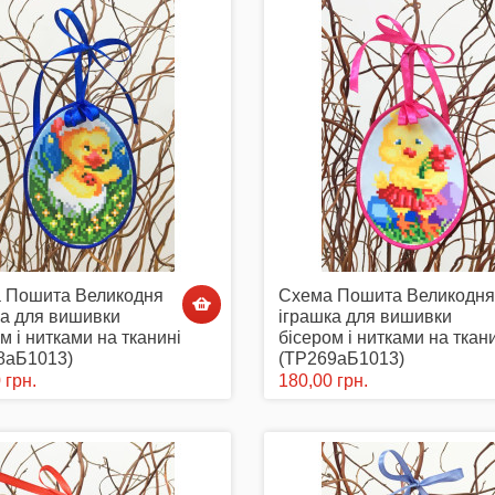
 Пошита Великодня
Схема Пошита Великодня
ка для вишивки
іграшка для вишивки
м і нитками на тканині
бісером і нитками на ткан
8аБ1013)
(ТР269аБ1013)
 грн.
180,00 грн.