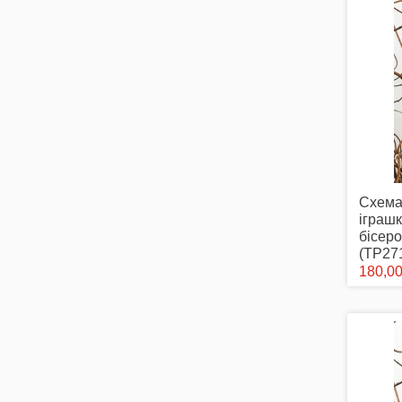
Схема
іграш
бісеро
(ТР27
180,00