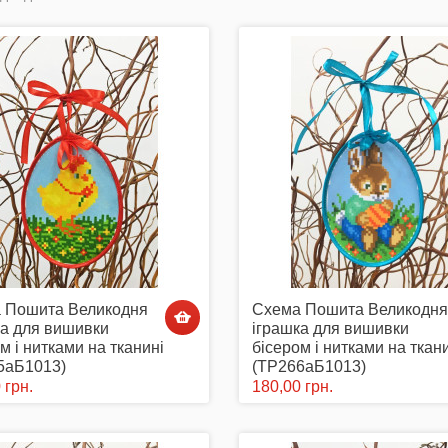
 Пошита Великодня
Схема Пошита Великодня
ка для вишивки
іграшка для вишивки
м і нитками на тканині
бісером і нитками на ткан
5аБ1013)
(ТР266аБ1013)
 грн.
180,00 грн.