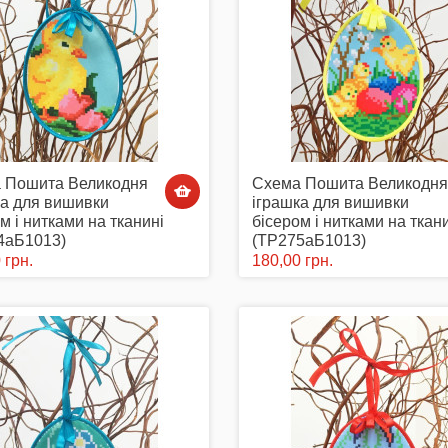
 Пошита Великодня
Схема Пошита Великодня
ка для вишивки
іграшка для вишивки
м і нитками на тканині
бісером і нитками на ткан
4аБ1013)
(ТР275аБ1013)
 грн.
180,00 грн.