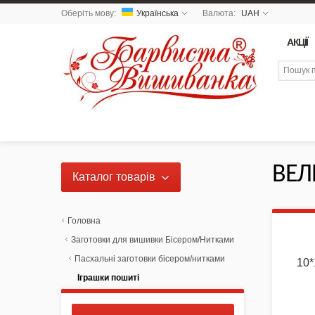
Оберіть мову:
Українська
Валюта:
UAH
АКЦІЇ
ВЕЛ
Каталог товарів
NEW 2026 - Колекція
«Українські Натюрморти» /
Головна
Схеми для вишивки
Заготовки для вишивки Бісером/Нитками
Пасхальні заготовки бісером/нитками
10
NEW DROP 26 - МОТАНКА
Іграшки пошиті
NEW - Колекція «Шедеври
української культури» / Схеми