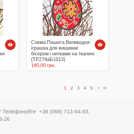
Схема Пошита Великодня
іграшка для вишивки
ині
бісером і нитками на тканині
(ТР279аБ1013)
180,00 грн.
1
2
3
4
5
? Телефонуйте
+38 (068) 712-94-93
,
8-26