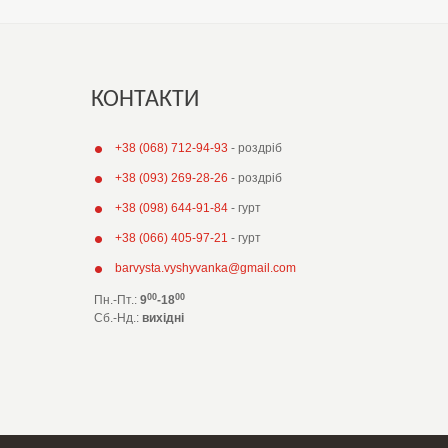
КОНТАКТИ
+38 (068) 712-94-93
- роздріб
+38 (093) 269-28-26
- роздріб
+38 (098) 644-91-84
- гурт
+38 (066) 405-97-21
- гурт
barvysta.vyshyvanka@gmail.com
00
00
Пн.-Пт.:
9
-18
Сб.-Нд.
:
вихідні