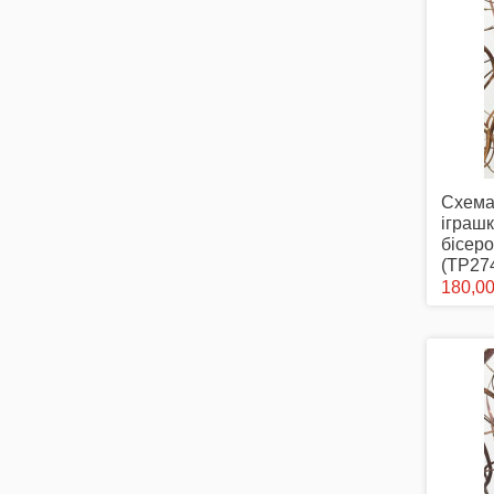
Схема
іграш
бісеро
(ТР27
180,00