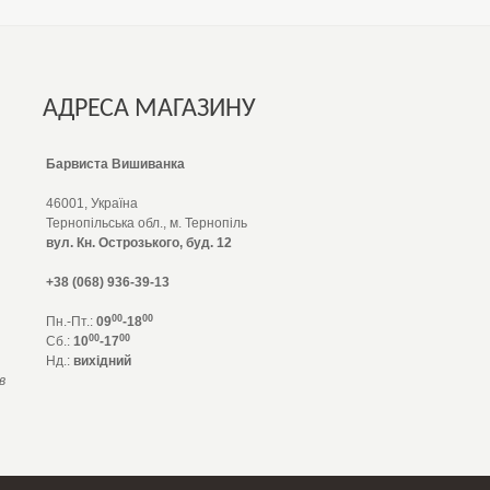
АДРЕСА МАГАЗИНУ
Барвиста Вишиванка
46001, Україна
Тернопільська обл., м. Тернопіль
вул. Кн. Острозького, буд. 12
+38 (068) 936-39-13
00
00
Пн.-Пт.:
09
-18
00
00
Сб.:
10
-17
Нд.:
вихідний
в