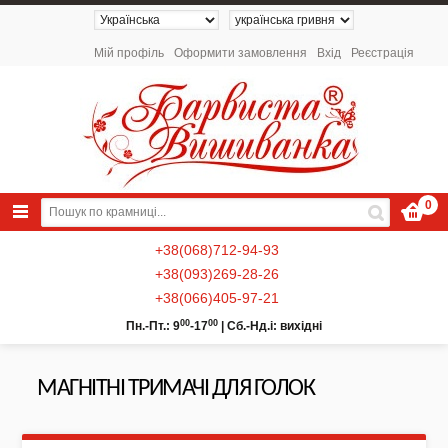
Мій профіль
Оформити замовлення
Вхід
Реєстрація
0
+38(068)712-94-93
+38(093)269-28-26
+38(066)405-97-21
00
00
Пн.-Пт.: 9
-17
|
Сб.-Нд.і: вихідні
МАГНІТНІ ТРИМАЧІ ДЛЯ ГОЛОК
NEW 2026 - Колекція «Українські
Натюрморти» / Схеми для вишивки