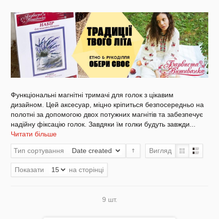
Акція
Заготовки для вишивки Бісером/Нитками
Функціональні магнітні тримачі для голок з цікавим
дизайном. Цей аксесуар, міцно кріпиться безпосередньо на
полотні за допомогою двох потужних магнітів та забезпечує
надійну фіксацію голок. Завдяки їм голки будуть завжди
...
Читати більше
Готовий одяг / Вишиванки
Тип сортування
Вигляд
Показати
на сторінці
9 шт.
Набори для Вишивки