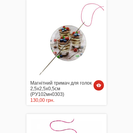
Комплектуючі
Аксесуари Одягу
Магнітний тримач для голок
Сумки-Шопери
2,5х2,5х0,5см
(РУ102мн0303)
130,00 грн.
Великодні рушники з принтом