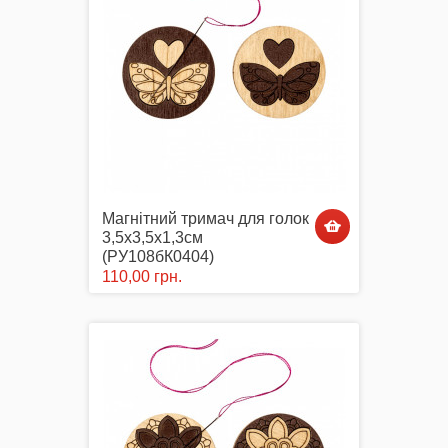
Маски захисні
Вишиті картини, рушники
Магнітний тримач для голок
3,5х3,5х1,3см
(РУ108бК0404)
110,00 грн.
Подарункові сертифікати