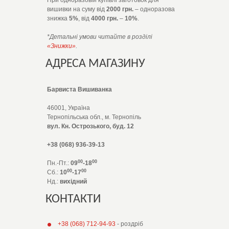
При одноразовій купівлі заготовок для
вишивки на суму від
2000 грн.
– одноразова
знижка
5%
, від
4000 грн.
–
10%
.
*Детальні умови читайте в розділі
«Знижки»
.
АДРЕСА МАГАЗИНУ
Барвиста Вишиванка
46001, Україна
Тернопільська обл., м. Тернопіль
вул. Кн. Острозького, буд. 12
+38 (068) 936-39-13
00
00
Пн.-Пт.:
09
-18
00
00
Сб.:
10
-17
Нд.:
вихідний
КОНТАКТИ
+38 (068) 712-94-93
- роздріб