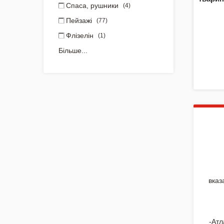
Спаса, рушники
(4)
Пейзажі
(77)
Флізелін
(1)
Більше...
вказ
-Атл