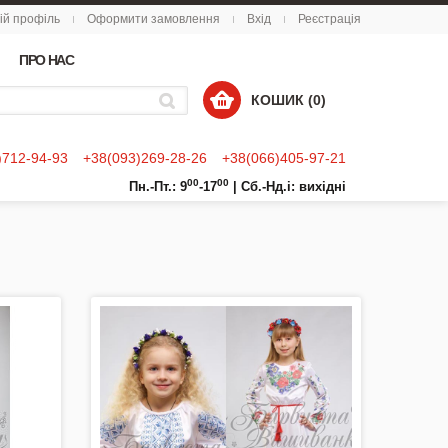
ій профіль
Оформити замовлення
Вхід
Реєстрація
ПРО НАС
КОШИК (0)
)712-94-93
+38(093)269-28-26
+38(066)405-97-21
00
00
Пн.-Пт.: 9
-17
|
Сб.-Нд.і: вихідні