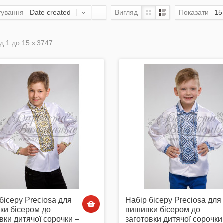
тування
Date created
Вигляд
Показати
15
д 1 до 15 з 3747
бісеру Preciosa для
Набір бісеру Preciosa для
ки бісером до
вишивки бісером до
вки дитячої сорочки –
заготовки дитячої сорочки