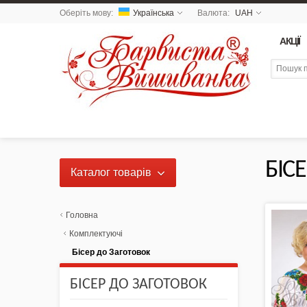
Оберіть мову:
Українська
Валюта:
UAH
АКЦІЇ
БІС
Каталог товарів
NEW 2026 - Колекція
«Українські Натюрморти» /
Головна
Схеми для вишивки
Комплектуючі
Бісер до Заготовок
NEW DROP 26 - МОТАНКА
БІСЕР ДО ЗАГОТОВОК
NEW - Колекція «Шедеври
української культури» / Схеми