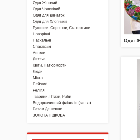
для вишивки
Одяг Жіночий
Одяг Чоловічий
Одяг для Дівчаток
NEW 2026 - "Українська
айдентика - проєкт про
Одяг для Хлопчиків
вишиванки"
Рушники, Серветки, Скатертини
Новорічні
Одяг Ж
Пасхальні
Нова колекція - НАША:
ЗЕМЛЯ, НЕБО, КРАЇНА /
Спасівські
Вишиванки
Ангели
Дитяче
Квіти, Натюрморти
Акція
Люди
Міста
Заготовки для вишивки
Пейзажі
Бісером/Нитками
Релігія
Тварини, Птахи, Риби
Готовий одяг / Вишиванки
Водорозчинний флізелін (канва)
Разом Дешевше
Набори для Вишивки
ЗОЛОТА ПІДКОВА
Комплектуючі