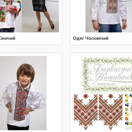
іночий
Одяг Чоловічий