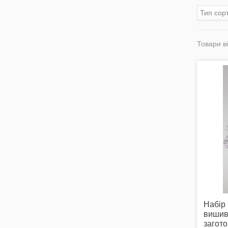
Тип сор
Товари ві
Набір 
вишив
загото