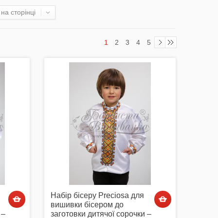
на сторінці
1
2
3
4
5
Набір бісеру Preciosa для
вишивки бісером до
 –
заготовки дитячої сорочки –