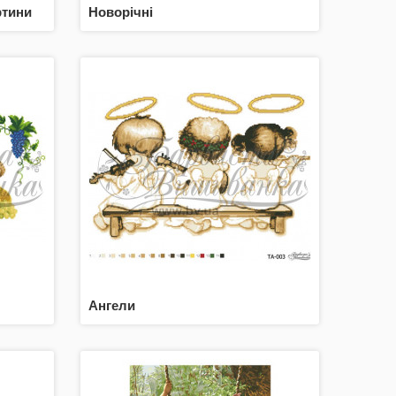
ртини
Новорічні
Ангели