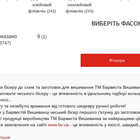
клейовий
неклейовий
флізелін
флізелін
(243)
(243)
ВИБЕРІТЬ ФАСО
вказано
9
(1)
3747)
Фільтри
и бісеру до схем та заготовок для вишивання ТМ Барвиста Вишива
мплекти чеського бісеру - це впевненість в ідеальному підборі кольо
ного
...
ту та незабутні враження від готового шедевру ручної роботи!
 у Барвистій Вишиванці чеський бісер першого ґатунку до заготовок
шої продукції виробництва ТМ Барвиста Вишиванка за найкращими ці
и замовлення на сайті
www.bv.ua
- це впевненість у якості, швидкій 
ільше