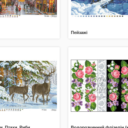
Пейзажі
и, Птахи, Риби
Водорозчинний флізелін (