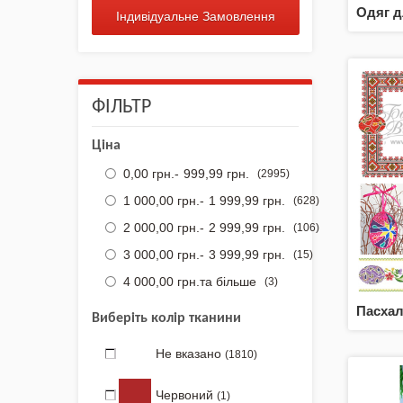
Аксесуари Одягу
Одяг д
Індивідуальне Замовлення
Сумки-Шопери
Великодні рушники з
ФІЛЬТР
принтом
Ціна
Маски захисні
0,00 грн.
-
999,99 грн.
(2995)
Вишиті картини, рушники
1 000,00 грн.
-
1 999,99 грн.
(628)
2 000,00 грн.
-
2 999,99 грн.
(106)
Подарункові сертифікати
3 000,00 грн.
-
3 999,99 грн.
(15)
4 000,00 грн.
та більше
(3)
Пасхал
Виберіть колір тканини
Не вказано
(1810)
Червоний
(1)