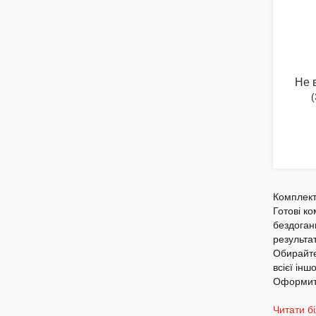
Не 
(
Комплект
Готові ко
бездоган
результа
Обирайте
всієї ін
Оформит
Читати б