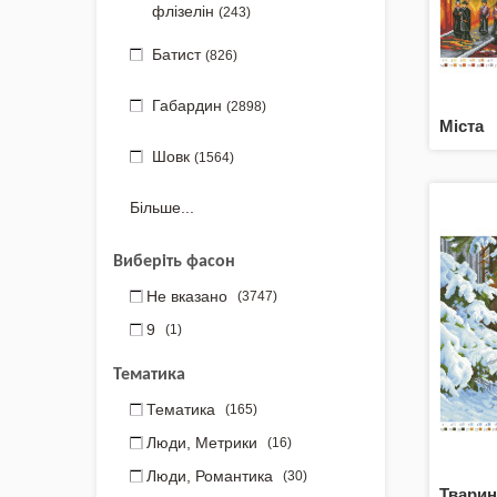
флізелін
(243)
Батист
(826)
Габардин
(2898)
Міста
Шовк
(1564)
Більше...
Виберіть фасон
Не вказано
(3747)
9
(1)
Тематика
Тематика
(165)
Люди, Метрики
(16)
Люди, Романтика
(30)
Тварин