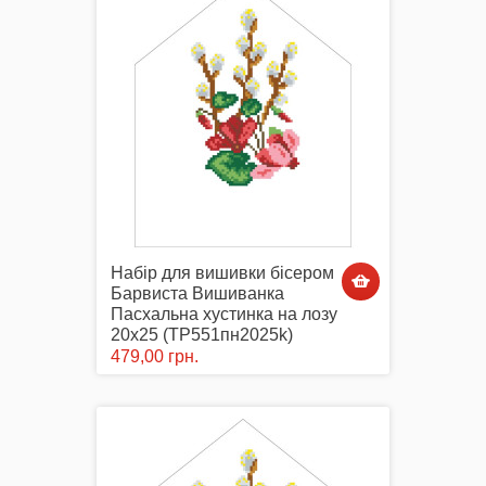
Маски захисні
Вишиті картини, рушники
Набір для вишивки бісером
Барвиста Вишиванка
Пасхальна хустинка на лозу
Подарункові сертифікати
20х25 (ТР551пн2025k)
479,00 грн.