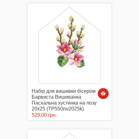
Комплектуючі
Аксесуари Одягу
Набір для вишивки бісером
Сумки-Шопери
Барвиста Вишиванка
Пасхальна хустинка на лозу
20х25 (ТР550пн2025k)
529,00 грн.
Великодні рушники з принтом