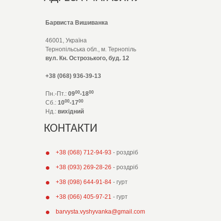
Барвиста Вишиванка
46001, Україна
Тернопільська обл., м. Тернопіль
вул. Кн. Острозького, буд. 12
+38 (068) 936-39-13
00
00
Пн.-Пт.:
09
-18
00
00
Сб.:
10
-17
Нд.:
вихідний
КОНТАКТИ
+38 (068) 712-94-93
- роздріб
+38 (093) 269-28-26
- роздріб
+38 (098) 644-91-84
- гурт
+38 (066) 405-97-21
- гурт
barvysta.vyshyvanka@gmail.com