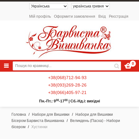
Мій профіль
Оформити замовлення
Вхід
Реєстрація
0
+38(068)712-94-93
+38(093)269-28-26
+38(066)405-97-21
00
00
Пн.-Пт.: 9
-17
|
Сб.-Нд.і: вихідні
Головна
/
Набори для Вишивки
/
Набори для Вишивки
Бісером Барвиста Вишиванка
/
Великдень (Пасха) - Набори
NEW 2026 - Колекція «Українські
бісером
/
Хустинки
Натюрморти» / Схеми для вишивки