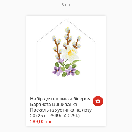
8 шт.
Акція
Заготовки для вишивки Бісером/Нитками
Готовий одяг / Вишиванки
Набір для вишивки бісером
Барвиста Вишиванка
Пасхальна хустинка на лозу
20х25 (ТР549пн2025k)
Набори для Вишивки
589,00 грн.