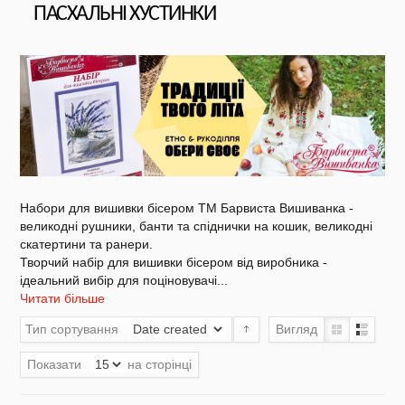
ПАСХАЛЬНІ ХУСТИНКИ
NEW DROP 26 - МОТАНКА
NEW - Колекція «Шедеври української
культури» / Схеми для вишивки
Набори для вишивки бісером ТМ Барвиста Вишиванка -
великодні рушники, банти та спіднички на кошик, великодні
скатертини та ранери.
Творчий набір для вишивки бісером від виробника -
NEW 2026 - "Українська айдентика -
проєкт про вишиванки"
ідеальний вибір для поціновувачі
...
Читати більше
Тип сортування
Вигляд
Нова колекція - НАША: ЗЕМЛЯ, НЕБО,
Показати
на сторінці
КРАЇНА / Вишиванки