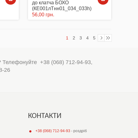
до клатча БОХО
(КЕ001лТнн01_034_033h)
56,00 грн.
1
2
3
4
5
? Телефонуйте
+38 (068) 712-94-93
,
8-26
КОНТАКТИ
+38 (068) 712-94-93
- роздріб