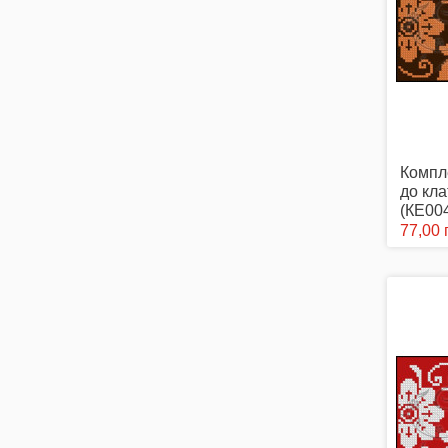
Компл
до кл
(КЕ00
77,00 