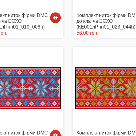
ект ниток фірми DMC
Комплект ниток фірми D
атча БОХО
до клатча БОХО
1лПнн01_019_008h)
(КЕ001лРнн01_023_044h)
грн.
56,00 грн.
ект ниток фірми DMC
Комплект ниток фірми D