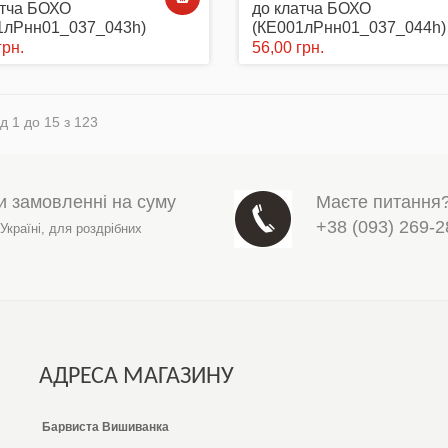
атча БОХО
до клатча БОХО
1лРнн01_037_043h)
(КЕ001лРнн01_037_044h)
грн.
56,00 грн.
д 1 до 15 з 123
и замовленні на суму
Маєте питання
+38 (093) 269-2
 Україні,
для роздрібних
АДРЕСА МАГАЗИНУ
Барвиста Вишиванка