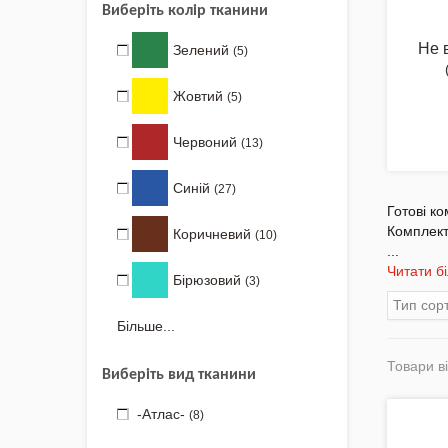
Виберіть колір тканини
Аксесуари Одягу
Не 
Зелений
(5)
Сумки-Шопери
Жовтий
(5)
Великодні рушники з
принтом
Червоний
(13)
Маски захисні
Синій
(27)
Готові к
Вишиті картини, рушники
Комплект
Коричневий
(10)
...
Подарункові сертифікати
Читати б
Бірюзовий
(3)
Тип сор
Більше...
Товари ві
Виберіть вид тканини
-Атлас-
(8)