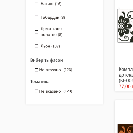
Батист
(16)
Габардин
(8)
Домоткане
полотно
(8)
Льон
(107)
Виберіть фасон
Компл
Не вказано
(123)
до кл
(КЕ00
Тематика
77,00 
Не вказано
(123)