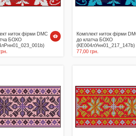
ект ниток фірми DMC
Комплект ниток фірми D
атча БОХО
до клатча БОХО
4лРнн01_023_001b)
(КЕ004лУнн01_217_147b)
грн.
77,00 грн.