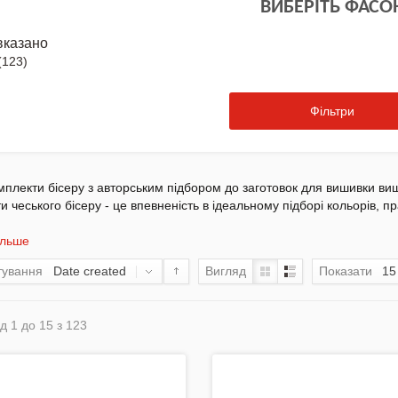
ВИБЕРІТЬ ФАСО
вказано
(123)
Фільтри
омплекти бісеру з авторським підбором до заготовок для вишивки 
и чеського бісеру - це впевненість в ідеальному підборі кольорів, 
ільше
тування
Date created
Вигляд
Показати
15
д 1 до 15 з 123