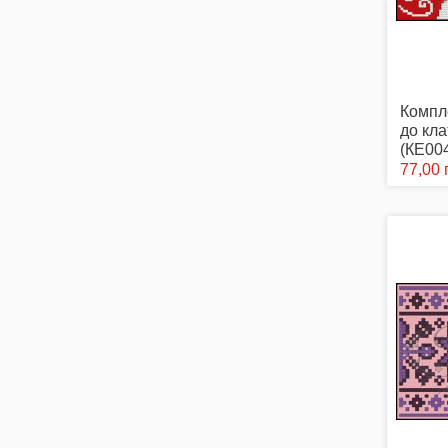
Компл
до кл
(КЕ00
77,00 