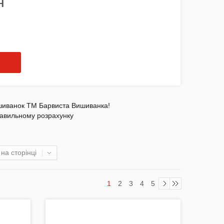
Н
вишиванок ТМ Барвиста Вишиванка!
правильному розрахунку
на сторінці
1
2
3
4
5