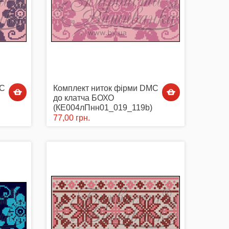
MC
Комплект ниток фірми DMC
до клатча БОХО
(КЕ004лПнн01_019_119b)
77,00 грн.