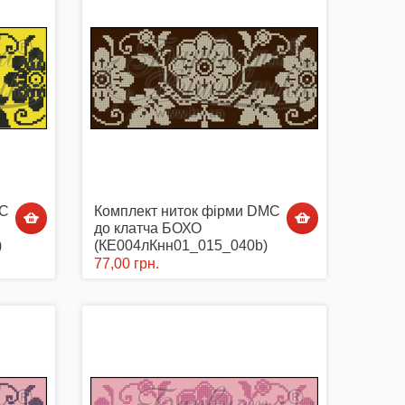
MC
Комплект ниток фірми DMC
до клатча БОХО
)
(КЕ004лКнн01_015_040b)
77,00 грн.