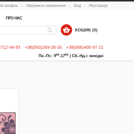
ій профіль
Оформити замовлення
Вхід
Реєстрація
ПРО НАС
КОШИК (0)
)712-94-93
+38(093)269-28-26
+38(066)405-97-21
00
00
Пн.-Пт.: 9
-17
|
Сб.-Нд.і: вихідні