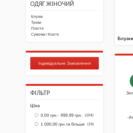
для вишивки
ОДЯГ ЖІНОЧИЙ
NEW 2026 - "Українська
Блузки
айдентика - проєкт про
Туніки
вишиванки"
Плаття
Сумочки / Клатчі
Блузк
Нова колекція - НАША:
ЗЕМЛЯ, НЕБО, КРАЇНА /
Вишиванки
Акція
Індивідуальне Замовлення
Заготовки для вишивки
Бісером/Нитками
ФІЛЬТР
Зе
Готовий одяг / Вишиванки
Ціна
Набори для Вишивки
0,00 грн.
-
999,99 грн.
(104)
-А
Комплектуючі
1 000,00 грн.
та більше
(19)