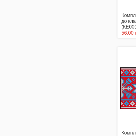
Компл
до кл
(КЕ00
56,00 
Компл