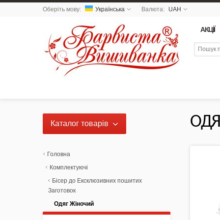
Оберіть мову:
Українська
Валюта:
UAH
АКЦІЇ
ОДЯ
Каталог товарів
NEW 2026 - Колекція
«Українські Натюрморти» /
Головна
Схеми для вишивки
Комплектуючі
Бісер до Ексклюзивних пошитих
NEW DROP 26 - МОТАНКА
Заготовок
Одяг Жіночий
NEW - Колекція «Шедеври
української культури» / Схеми