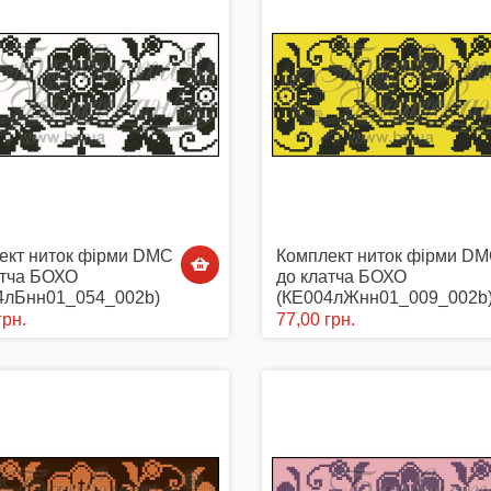
ект ниток фірми DMC
Комплект ниток фірми D
атча БОХО
до клатча БОХО
4лБнн01_054_002b)
(КЕ004лЖнн01_009_002b
грн.
77,00 грн.