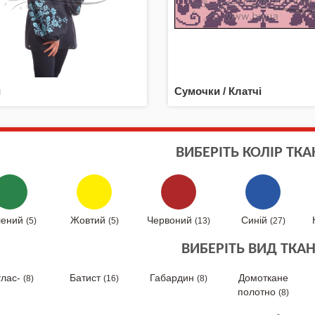
и
Сумочки / Клатчі
ВИБЕРІТЬ КОЛІР ТК
лений
Жовтий
Червоний
Синій
(5)
(5)
(13)
(27)
ВИБЕРІТЬ ВИД ТКА
тлас-
Батист
Габардин
Домоткане
(8)
(16)
(8)
полотно
(8)