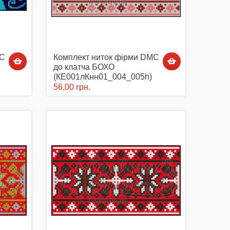
MC
Комплект ниток фірми DMC
до клатча БОХО
(КЕ001лКнн01_004_005h)
56,00 грн.