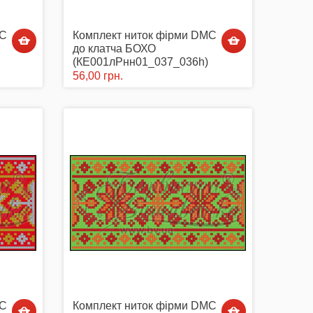
MC
Комплект ниток фірми DMC
до клатча БОХО
(КЕ001лРнн01_037_036h)
56,00 грн.
MC
Комплект ниток фірми DMC