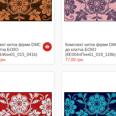
ект ниток фірми DMC
Комплект ниток фірми D
атча БОХО
до клатча БОХО
4лКнн01_015_041b)
(КЕ004лПнн01_019_118b)
грн.
77,00 грн.