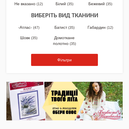
Не вказано
Білий
Бежевий
(12)
(35)
(35)
ВИБЕРІТЬ ВИД ТКАНИНИ
Акція
-Атлас-
Батист
Габардин
(47)
(35)
(12)
Шовк
Домоткане
(35)
полотно
(35)
Заготовки для вишивки Бісером/Нитками
Фільтри
Готовий одяг / Вишиванки
Набори для Вишивки