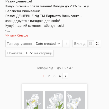
Разом дешевше!
Купуй більше - плати менше! Вигода до 20% лише у
Барвистій Вишиванці!
Разом ДЕШЕВШЕ від ТМ Барвиста Вишиванка -
Комплектуючі
заощаджуйте з вигодою для себе!
Купуй парний комплект або для всієї
<
...
Читати більше
Тип сортування
Вигляд
Аксесуари Одягу
Показати
на сторінці
Товари від 1 до 15 з 47
Сумки-Шопери
1
2
3
4
Великодні рушники з принтом