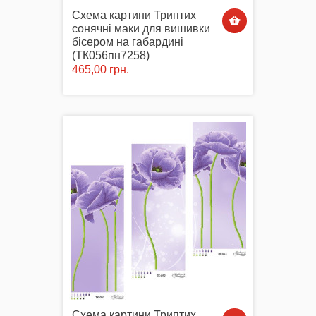
Схема картини Триптих
сонячні маки для вишивки
бісером на габардині
(ТК056пн7258)
465,00 грн.
Схема картини Триптих