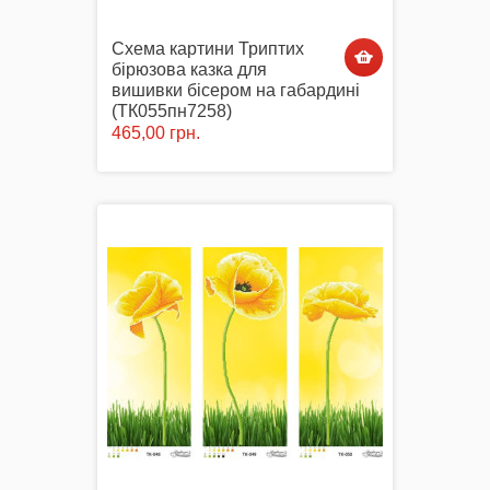
Схема картини Триптих
бірюзова казка для
вишивки бісером на габардині
(ТК055пн7258)
465,00 грн.