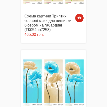
Схема картини Триптих
червоні маки для вишивки
бісером на габардині
(ТК054пн7258)
465,00 грн.