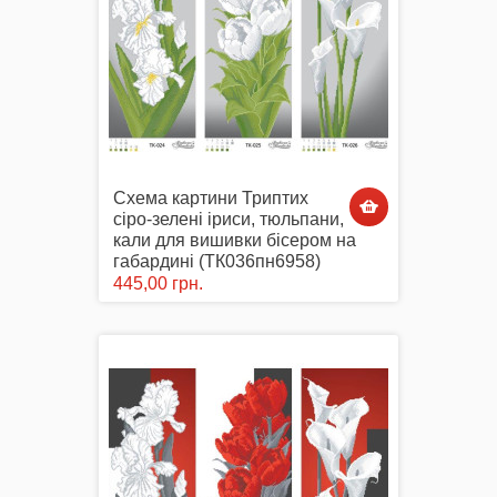
Маски захисні
Схема картини Триптих
Вишиті картини, рушники
сіро-зелені іриси, тюльпани,
кали для вишивки бісером на
габардині (ТК036пн6958)
445,00 грн.
Подарункові сертифікати