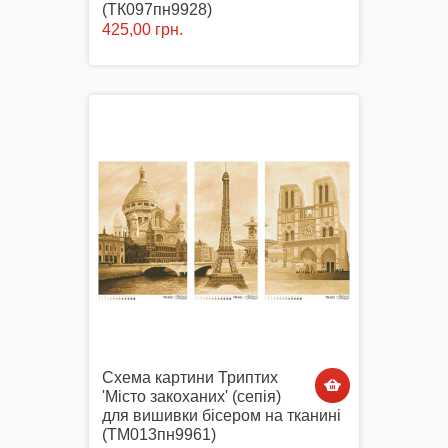
(ТК097пн9928)
425,00 грн.
Схема картини Триптих
'Місто закоханих' (сепія)
для вишивки бісером на тканині
(ТМ013пн9961)