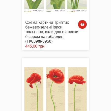
Схема картини Триптих
бежево-зелені іриси,
тюльпани, кали для вишивки
бісером на габардині
(ТК039пн6958)
445,00 грн.