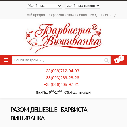
Мій профіль
Оформити замовлення
Вхід
Реєстрація
0
+38(068)712-94-93
+38(093)269-28-26
+38(066)405-97-21
00
00
Пн.-Пт.: 9
-17
|
Сб.-Нд.і: вихідні
РАЗОМ ДЕШЕВШЕ - БАРВИСТА
NEW 2026 - Колекція «Українські
Натюрморти» / Схеми для вишивки
ВИШИВАНКА