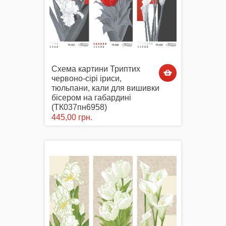
Схема картини Триптих
червоно-сірі іриси,
тюльпани, кали для вишивки
бісером на габардині
(ТК037пн6958)
445,00 грн.