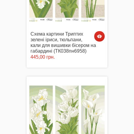
Схема картини Триптих
зелені іриси, тюльпани,
кали для вишивки бісером на
габардині (ТК038пн6958)
445,00 грн.