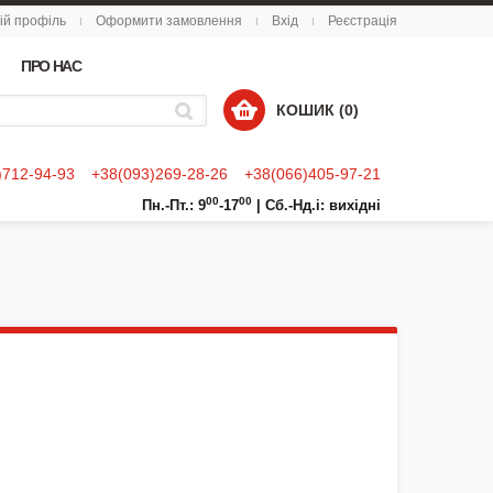
ій профіль
Оформити замовлення
Вхід
Реєстрація
ПРО НАС
КОШИК (0)
)712-94-93
+38(093)269-28-26
+38(066)405-97-21
00
00
Пн.-Пт.: 9
-17
|
Сб.-Нд.і: вихідні