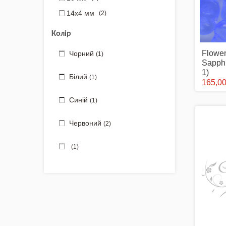
Аксесуари Одягу
14x4 мм
(2)
Сумки-Шопери
Колір
Flower
Чорний
Великодні рушники з
(1)
принтом
Sapph
1)
Білий
(1)
165,00
Маски захисні
Синій
(1)
Вишиті картини, рушники
Червоний
(2)
Подарункові сертифікати
(1)