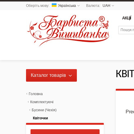
Оберіть мову:
Українська
Валюта:
UAH
АКЦІЇ
КВІ
Каталог товарів
NEW 2026 - Колекція
«Українські Натюрморти» /
Головна
Схеми для вишивки
Комплектуючі
Бусини (Чехія)
Pre
NEW DROP 26 - МОТАНКА
Квіточки
NEW - Колекція «Шедеври
української культури» / Схеми