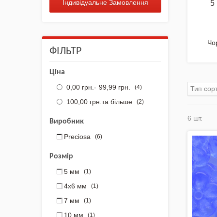
для вишивки
Індивідуальне Замовлення
5
NEW 2026 - "Українська
айдентика - проєкт про
вишиванки"
Чо
ФІЛЬТР
Нова колекція - НАША:
ЗЕМЛЯ, НЕБО, КРАЇНА /
Ціна
Вишиванки
0,00 грн.
-
99,99 грн.
(4)
Тип сор
Акція
100,00 грн.
та більше
(2)
6 шт.
Виробник
Заготовки для вишивки
Бісером/Нитками
Preciosa
(6)
Готовий одяг / Вишиванки
Розмір
5 мм
(1)
Набори для Вишивки
4х6 мм
(1)
Комплектуючі
7 мм
(1)
10 мм
(1)