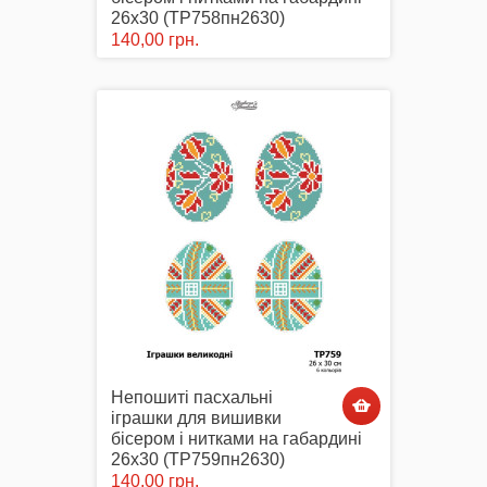
26х30 (ТР758пн2630)
140,00 грн.
Непошиті пасхальні
іграшки для вишивки
бісером і нитками на габардині
26х30 (ТР759пн2630)
140,00 грн.