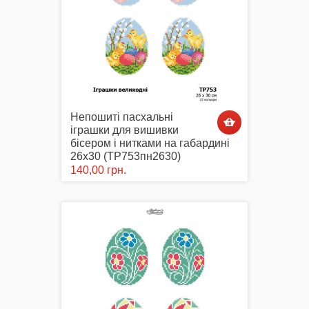
Непошиті пасхальні
іграшки для вишивки
бісером і нитками на габардині
26х30 (ТР753пн2630)
140,00 грн.