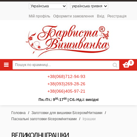
Мій профіль
Оформити замовлення
Вхід
Реєстрація
0
+38(068)712-94-93
+38(093)269-28-26
+38(066)405-97-21
00
00
Пн.-Пт.: 9
-17
|
Сб.-Нд.і: вихідні
Головна
/
Заготовки для вишивки Бісером/Нитками
/
Пасхальні заготовки бісером/нитками
/
Іграшки
NEW 2026 - Колекція «Українські
Натюрморти» / Схеми для вишивки
ВЕЛИКОДНІ ІГРАШКИ