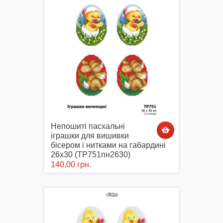
Комплектуючі
Аксесуари Одягу
Непошиті пасхальні
іграшки для вишивки
бісером і нитками на габардині
Сумки-Шопери
26х30 (ТР751пн2630)
140,00 грн.
Великодні рушники з принтом