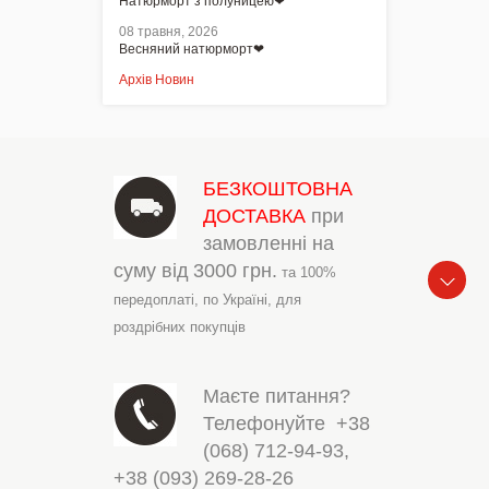
Натюрморт з полуницею❤
08 травня, 2026
Весняний натюрморт❤
Архів Новин
БЕЗКОШТОВНА
ДОСТАВКА
при
замовленні на
суму від
3000 грн.
та 100%
передоплаті,
по Україні,
для
роздрібних покупців
Маєте питання?
Телефонуйте
+38
(068) 712-94-93
,
+38 (093) 269-28-26