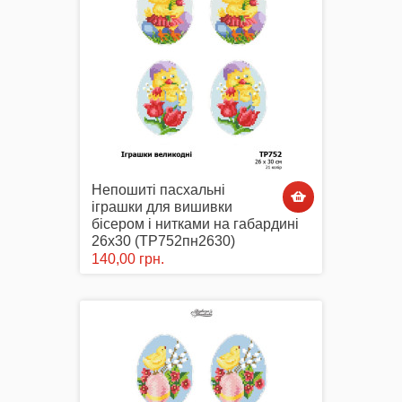
Маски захисні
Вишиті картини, рушники
Непошиті пасхальні
іграшки для вишивки
бісером і нитками на габардині
26х30 (ТР752пн2630)
140,00 грн.
Подарункові сертифікати