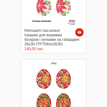
Непошиті пасхальні
іграшки для вишивки
бісером і нитками на габардині
26х30 (ТР754пн2630)
140,00 грн.