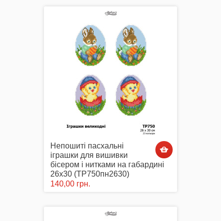
Акція
Заготовки для вишивки Бісером/Нитками
Непошиті пасхальні
Готовий одяг / Вишиванки
іграшки для вишивки
бісером і нитками на габардині
26х30 (ТР750пн2630)
140,00 грн.
Набори для Вишивки