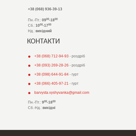
+38 (068) 936-39-13
00
00
Пн.-Пт.:
09
-18
00
00
Сб.:
10
-17
Нд.:
вихідний
КОНТАКТИ
+38 (068) 712-94-93
- роздріб
+38 (093) 269-28-26
- роздріб
+38 (098) 644-91-84
- гурт
+38 (066) 405-97-21
- гурт
barvysta.vyshyvanka@gmail.com
00
00
Пн.-Пт.:
9
-18
Сб.-Нд.
:
вихідні