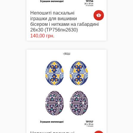
Непошиті пасхальні
іграшки для вишивки
бісером і нитками на габардині
26х30 (ТР756пн2630)
140,00 грн.