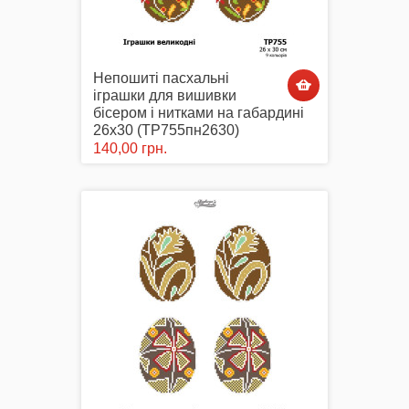
Непошиті пасхальні
іграшки для вишивки
бісером і нитками на габардині
26х30 (ТР755пн2630)
140,00 грн.