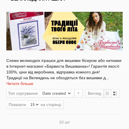
NEW DROP 26 - МОТАНКА
NEW - Колекція «Шедеври української
культури» / Схеми для вишивки
Схеми великодніх іграшок для вишивки бісером або нитками
в Інтернет-магазині «Барвиста Вишиванка»! Гарантія якості
100%, ціни від виробника, відправка кожного дня!
Традиції на Великдень не обходяться без вишивки д
...
Читати більше
NEW 2026 - "Українська айдентика -
проєкт про вишиванки"
Тип сортування
Вигляд
Показати
на сторінці
Нова колекція - НАША: ЗЕМЛЯ, НЕБО,
КРАЇНА / Вишиванки
10 шт.