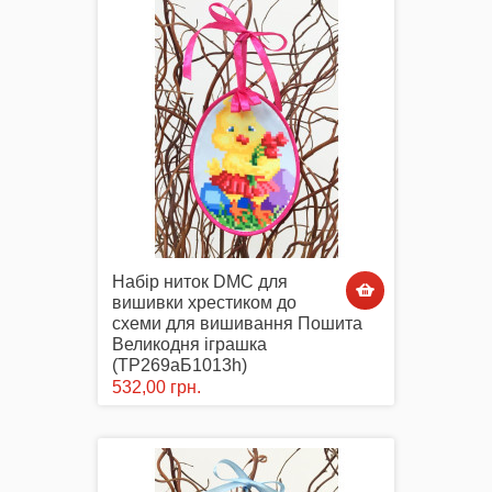
Набір ниток DMC для
вишивки хрестиком до
схеми для вишивання Пошита
Великодня іграшка
(ТР269аБ1013h)
532,00 грн.