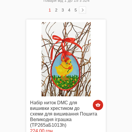
Товари від 1 до 15 з 324
1
2
3
4
5
Комплектуючі
Аксесуари Одягу
Сумки-Шопери
Набір ниток DMC для
вишивки хрестиком до
схеми для вишивання Пошита
Великодня іграшка
Великодні рушники з принтом
(ТР265аБ1013h)
224,00 грн.