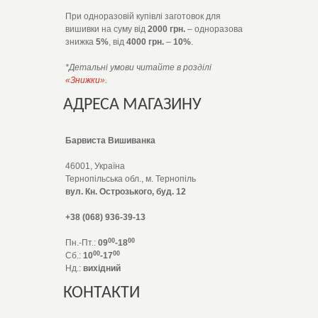
При одноразовій купівлі заготовок для
вишивки на суму від
2000 грн.
– одноразова
знижка
5%
, від
4000 грн.
–
10%
.
*Детальні умови читайте в розділі
«Знижки»
.
АДРЕСА МАГАЗИНУ
Барвиста Вишиванка
46001, Україна
Тернопільська обл., м. Тернопіль
вул. Кн. Острозького, буд. 12
+38 (068) 936-39-13
00
00
Пн.-Пт.:
09
-18
00
00
Сб.:
10
-17
Нд.:
вихідний
КОНТАКТИ