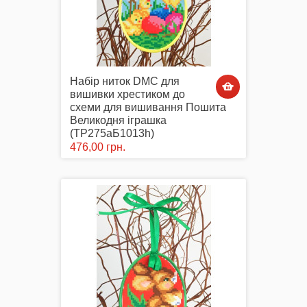
Набір ниток DMC для
вишивки хрестиком до
схеми для вишивання Пошита
Великодня іграшка
(ТР275аБ1013h)
476,00 грн.