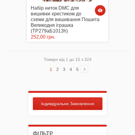
Набір ниток DMC для
вишивки хрестиком до
схеми для вишивання Пошита
Великодня іграшка
(ТР279аБ1013h)
252,00 грн.
Товари від 1 до 15 з 324
1
2
3
4
5
Індивідуальне Замовлення
ФІЛЬТР