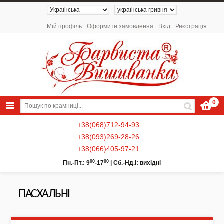
Мій профіль
Оформити замовлення
Вхід
Реєстрація
0
+38(068)712-94-93
+38(093)269-28-26
+38(066)405-97-21
00
00
Пн.-Пт.: 9
-17
|
Сб.-Нд.і: вихідні
ПАСХАЛЬНІ
NEW 2026 - Колекція «Українські
Натюрморти» / Схеми для вишивки