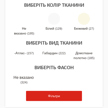
ВИБЕРІТЬ КОЛІР ТКАНИНИ
NEW DROP 26 - МОТАНКА
Не
Білий
Бежевий
(129)
(27)
вказано
(195)
ВИБЕРІТЬ ВИД ТКАНИНИ
NEW - Колекція «Шедеври української
культури» / Схеми для вишивки
-Атлас-
Габардин
Домоткане
(157)
(222)
полотно
(185)
ВИБЕРІТЬ ФАСОН
NEW 2026 - "Українська айдентика -
проєкт про вишиванки"
Не вказано
(324)
Фільтри
Нова колекція - НАША: ЗЕМЛЯ, НЕБО,
КРАЇНА / Вишиванки