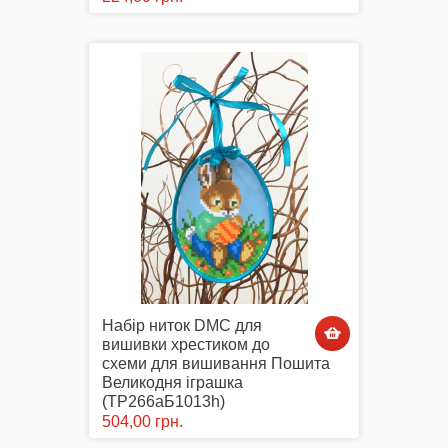
Маски захисні
Вишиті картини, рушники
Подарункові сертифікати
Набір ниток DMC для
вишивки хрестиком до
схеми для вишивання Пошита
Великодня іграшка
(ТР266аБ1013h)
504,00 грн.