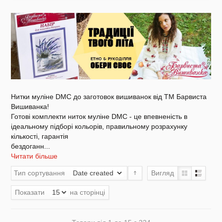
Акція
Заготовки для вишивки Бісером/Нитками
Нитки муліне DMC до заготовок вишиванок від ТМ Барвиста
Вишиванка!
Готові комплекти ниток муліне DMC - це впевненість в
ідеальному підборі кольорів, правильному розрахунку
кількості, гарантія
бездоганн
...
Готовий одяг / Вишиванки
Читати більше
Тип сортування
Вигляд
Показати
на сторінці
Набори для Вишивки