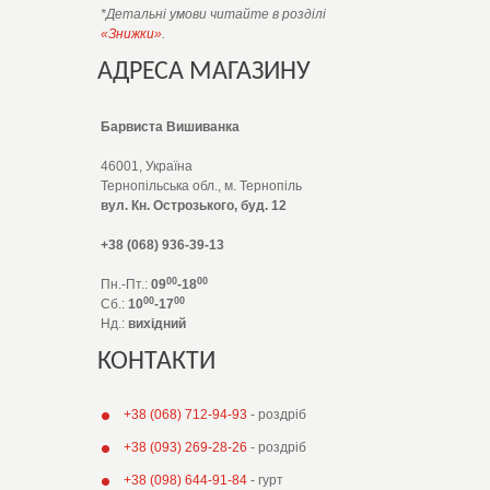
*Детальні умови читайте в розділі
«Знижки»
.
АДРЕСА МАГАЗИНУ
Барвиста Вишиванка
46001, Україна
Тернопільська обл., м. Тернопіль
вул. Кн. Острозького, буд. 12
+38 (068) 936-39-13
00
00
Пн.-Пт.:
09
-18
00
00
Сб.:
10
-17
Нд.:
вихідний
КОНТАКТИ
+38 (068) 712-94-93
- роздріб
+38 (093) 269-28-26
- роздріб
+38 (098) 644-91-84
- гурт