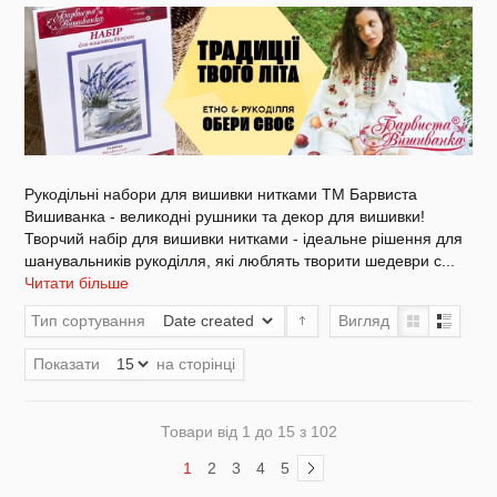
Акція
Рукодільні набори для вишивки нитками ТМ Барвиста
Заготовки для вишивки Бісером/Нитками
Вишиванка - великодні рушники та декор для вишивки!
Творчий набір для вишивки нитками - ідеальне рішення для
шанувальників рукоділля, які люблять творити шедеври с
...
Читати більше
Тип сортування
Вигляд
Готовий одяг / Вишиванки
Показати
на сторінці
Товари від 1 до 15 з 102
Набори для Вишивки
1
2
3
4
5