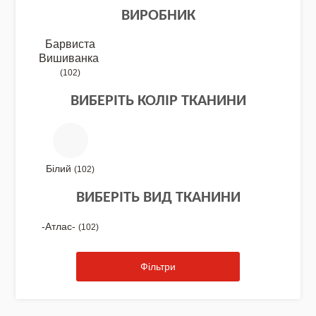
ВИРОБНИК
Барвиста
Вишиванка
NEW DROP 26 - МОТАНКА
(102)
ВИБЕРІТЬ КОЛІР ТКАНИНИ
NEW - Колекція «Шедеври української
культури» / Схеми для вишивки
Білий
(102)
ВИБЕРІТЬ ВИД ТКАНИНИ
NEW 2026 - "Українська айдентика -
проєкт про вишиванки"
-Атлас-
(102)
Фільтри
Нова колекція - НАША: ЗЕМЛЯ, НЕБО,
КРАЇНА / Вишиванки