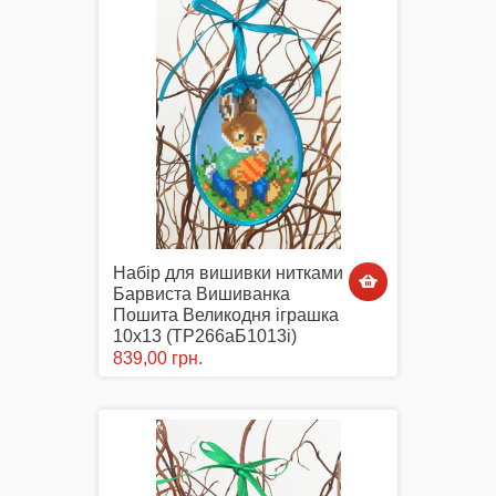
Маски захисні
Вишиті картини, рушники
Набір для вишивки нитками
Барвиста Вишиванка
Пошита Великодня іграшка
Подарункові сертифікати
10х13 (ТР266аБ1013i)
839,00 грн.