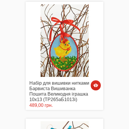
Комплектуючі
Аксесуари Одягу
Набір для вишивки нитками
Сумки-Шопери
Барвиста Вишиванка
Пошита Великодня іграшка
10х13 (ТР265аБ1013i)
489,00 грн.
Великодні рушники з принтом