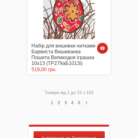
Набір для вишивки нитками
Барвиста Вишиванка
Пошита Великодня іграшка
10х13 (ТР279аБ1013i)
519,00 грн.
Товари від 1 до 15 з 102
1
2
3
4
5
Індивідуальне Замовлення