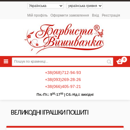
Мій профіль
Оформити замовлення
Вхід
Реєстрація
0
+38(068)712-94-93
+38(093)269-28-26
+38(066)405-97-21
00
00
Пн.-Пт.: 9
-17
|
Сб.-Нд.і: вихідні
ВЕЛИКОДНІ ІГРАШКИ ПОШИТІ
NEW 2026 - Колекція «Українські
Натюрморти» / Схеми для вишивки