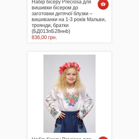
Набір бісеру Preciosa для
вишивки бісером до
заготовки дитячої блузки –
вишиванки на 1-3 років Мальви,
троянди, братки
(БД013пБ28ннb)
836,00 грн.