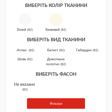
ВИБЕРІТЬ КОЛІР ТКАНИНИ
NEW DROP 26 - МОТАНКА
Білий
Бежевий
(82)
(82)
ВИБЕРІТЬ ВИД ТКАНИНИ
NEW - Колекція «Шедеври української
культури» / Схеми для вишивки
-Атлас-
Батист
Габардин
(82)
(82)
(82)
Шовк
Домоткане
(82)
полотно
(82)
NEW 2026 - "Українська айдентика -
ВИБЕРІТЬ ФАСОН
проєкт про вишиванки"
Не вказано
(82)
Нова колекція - НАША: ЗЕМЛЯ, НЕБО,
Фільтри
КРАЇНА / Вишиванки