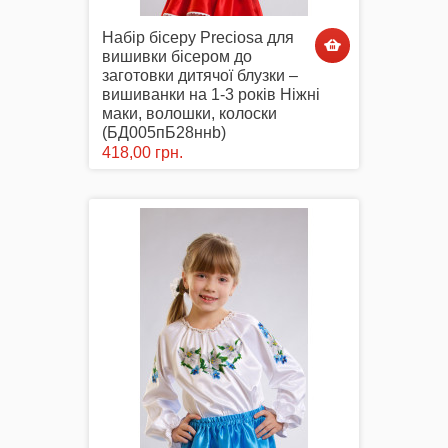
Набір бісеру Preciosa для
вишивки бісером до
заготовки дитячої блузки –
вишиванки на 1-3 років Ніжні
маки, волошки, колоски
(БД005пБ28ннb)
418,00 грн.