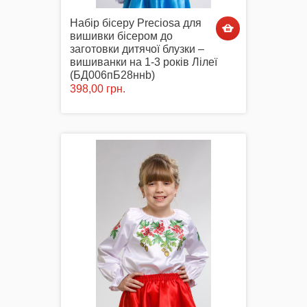
Набір бісеру Preciosa для
вишивки бісером до
заготовки дитячої блузки –
вишиванки на 1-3 років Лілеї
(БД006пБ28ннb)
398,00 грн.