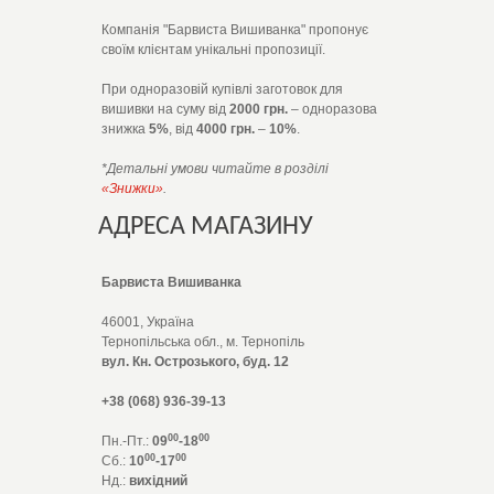
Компанія "Барвиста Вишиванка" пропонує
своїм клієнтам унікальні пропозиції.
При одноразовій купівлі заготовок для
вишивки на суму від
2000 грн.
– одноразова
знижка
5%
, від
4000 грн.
–
10%
.
*Детальні умови читайте в розділі
«Знижки»
.
АДРЕСА МАГАЗИНУ
Барвиста Вишиванка
46001, Україна
Тернопільська обл., м. Тернопіль
вул. Кн. Острозького, буд. 12
+38 (068) 936-39-13
00
00
Пн.-Пт.:
09
-18
00
00
Сб.:
10
-17
Нд.:
вихідний