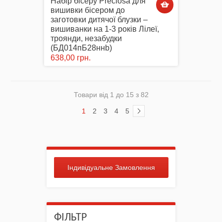
Набір бісеру Preciosa для
вишивки бісером до
заготовки дитячої блузки –
вишиванки на 1-3 років Лілеї,
троянди, незабудки
(БД014пБ28ннb)
638,00 грн.
Товари від 1 до 15 з 82
1
2
3
4
5
Індивідуальне Замовлення
ФІЛЬТР