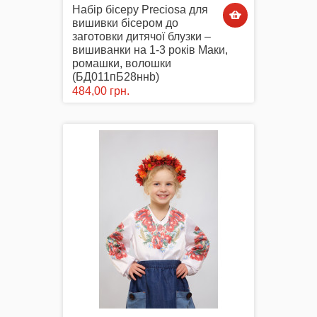
Набір бісеру Preciosa для
вишивки бісером до
заготовки дитячої блузки –
вишиванки на 1-3 років Маки,
ромашки, волошки
(БД011пБ28ннb)
484,00 грн.