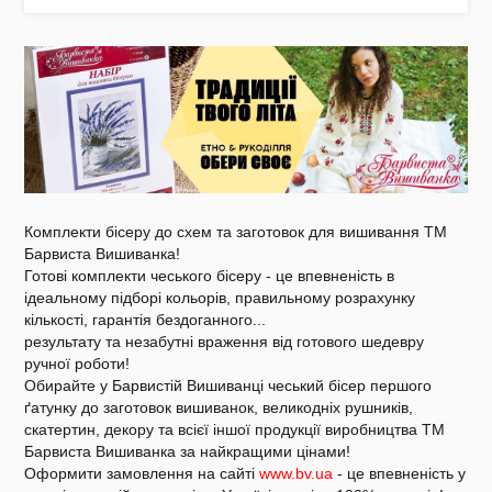
Акція
Заготовки для вишивки Бісером/Нитками
Комплекти бісеру до схем та заготовок для вишивання ТМ
Барвиста Вишиванка!
Готові комплекти чеського бісеру - це впевненість в
ідеальному підборі кольорів, правильному розрахунку
кількості, гарантія бездоганного
...
Готовий одяг / Вишиванки
результату та незабутні враження від готового шедевру
ручної роботи!
Обирайте у Барвистій Вишиванці чеський бісер першого
ґатунку до заготовок вишиванок, великодніх рушників,
скатертин, декору та всієї іншої продукції виробництва ТМ
Барвиста Вишиванка за найкращими цінами!
Набори для Вишивки
Оформити замовлення на сайті
www.bv.ua
- це впевненість у