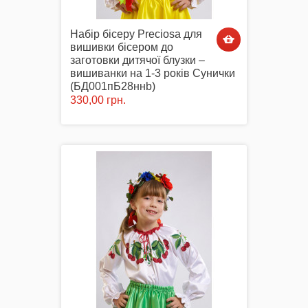
Набір бісеру Preciosa для
вишивки бісером до
заготовки дитячої блузки –
вишиванки на 1-3 років Сунички
(БД001пБ28ннb)
330,00 грн.