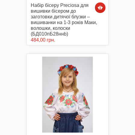
Набір бісеру Preciosa для
вишивки бісером до
заготовки дитячої блузки –
вишиванки на 1-3 років Маки,
волошки, колоски
(БД010пБ28ннb)
484,00 грн.