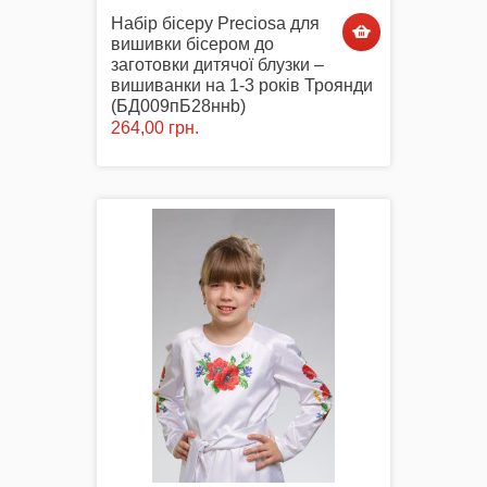
Набір бісеру Preciosa для
вишивки бісером до
заготовки дитячої блузки –
вишиванки на 1-3 років Троянди
(БД009пБ28ннb)
264,00 грн.