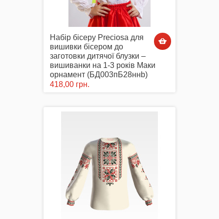
Маски захисні
Набір бісеру Preciosa для
вишивки бісером до
заготовки дитячої блузки –
вишиванки на 1-3 років Маки
орнамент (БД003пБ28ннb)
418,00 грн.
Вишиті картини, рушники
Подарункові сертифікати