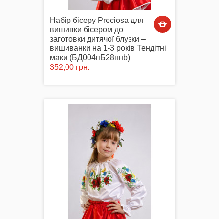
Набір бісеру Preciosa для
вишивки бісером до
заготовки дитячої блузки –
вишиванки на 1-3 років Тендітні
маки (БД004пБ28ннb)
352,00 грн.