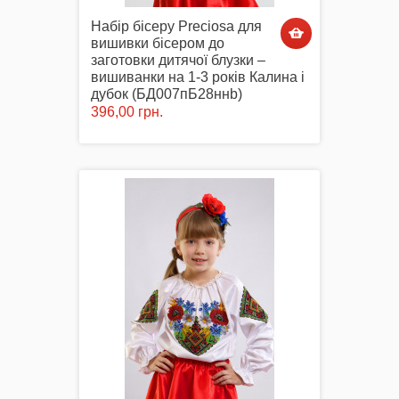
Набір бісеру Preciosa для
вишивки бісером до
заготовки дитячої блузки –
вишиванки на 1-3 років Калина і
дубок (БД007пБ28ннb)
396,00 грн.