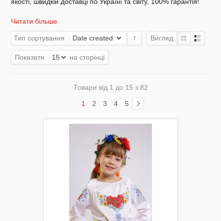
якості, швидкій доставці по Україні та світу, 100% гарантія!
Читати більше
Комплектуючі
Тип сортування
Вигляд
Показати
на сторінці
Товари від 1 до 15 з 82
Аксесуари Одягу
1
2
3
4
5
Сумки-Шопери
Великодні рушники з принтом