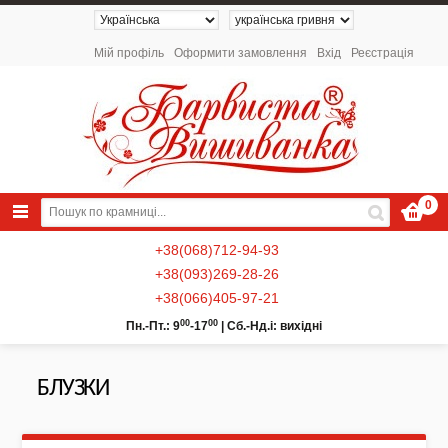
Мій профіль
Оформити замовлення
Вхід
Реєстрація
0
+38(068)712-94-93
+38(093)269-28-26
+38(066)405-97-21
00
00
Пн.-Пт.: 9
-17
|
Сб.-Нд.і: вихідні
БЛУЗКИ
NEW 2026 - Колекція «Українські
Натюрморти» / Схеми для вишивки