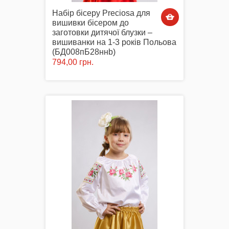
Набір бісеру Preciosa для
вишивки бісером до
заготовки дитячої блузки –
вишиванки на 1-3 років Польова
(БД008пБ28ннb)
794,00 грн.