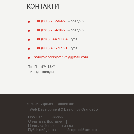
КОНТАКТИ
+38 (068) 712-94-93
- роздріб
+38 (093) 269-28-26
- роздріб
+38 (098) 644-91-84
- гурт
+38 (066) 405-97-21
- гурт
barvysta.vyshyvanka@gmail.com
00
00
Пн.-Пт.:
9
-18
Сб.-Нд.
:
вихідні
© 2026 Барвиста Вишиванка
Web Development & Design by Orange35
Про Нас
|
Знижки
|
Оплата та Доставка
|
Політика Конфіденційності
|
Публічний договір
|
Зворотній зв'язок