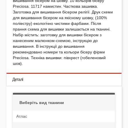
вишивання бісером на шовку. 10 кольорів бісеру
Preciosa. 11717 намистин. Часткова зашивка.
Заготовка для вишивання бісером релігії. Друк схеми
для вишивання бісером на якісному шовку, (100%
поліестру) екологічно чистими фарбами. Після
прання схема для вишивки залишається на тканині.
Набір містить: заготовку для вишивки бісером з
нанесеним малюнком-схемою, інструкцію до
вишивання. В інструкції до вишивання
рекомендовано номери та кольори бісеру фірми
Preciosa. Техніка вишивки: півхрест (гобеленовий
шов).
Деталі
Виберіть вид тканини
Атлас