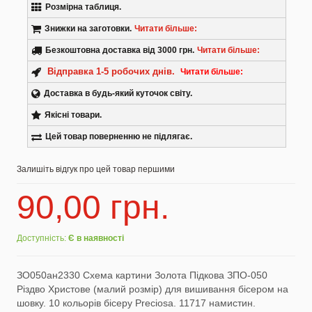
Розмірна таблиця.
Знижки на заготовки.
Читати більше:
Безкоштовна доставка від 3000 грн.
Читати більше:
Комплектуючі
Для роздрібних покупців 5% - від 2 000 грн., 10% -
від 4 000 грн.(Детальніше в розділі
«Знижки»
)
Відправка 1-5 робочих днів.
Читати більше:
При 100% передоплаті, по Україні, для роздрібних
покупців.
Доставка в будь-який куточок світу.
Товари, що є в наявності відправляються в день
оплати або наступного дня. Товари, що
Якісні товари.
потребують більшого часу на виготовлення,
Аксесуари Одягу
Цей товар поверненню не підлягає.
відправляються до 5 робочих днів. Ми відповідальне
та надійне підприємство, що є на ринку більше 15
років. Фізично наш магазин розташований у м.
Залишіть відгук про цей товар першими
Тернопіль, за адресою: вул. Кн. Острозького, буд.
12.
90,00 грн.
Сумки-Шопери
Доступність:
Є в наявності
ЗО050ан2330 Схема картини Золота Підкова ЗПО-050
Великодні рушники з принтом
Різдво Христове (малий розмір) для вишивання бісером на
шовку. 10 кольорів бісеру Preciosa. 11717 намистин.