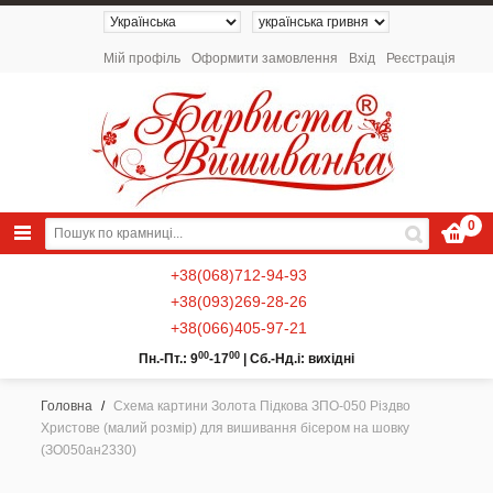
Мій профіль
Оформити замовлення
Вхід
Реєстрація
0
+38(068)712-94-93
+38(093)269-28-26
+38(066)405-97-21
00
00
Пн.-Пт.: 9
-17
|
Сб.-Нд.і: вихідні
Головна
/
Схема картини Золота Підкова ЗПО-050 Різдво
Христове (малий розмір) для вишивання бісером на шовку
NEW 2026 - Колекція «Українські
(ЗО050ан2330)
Натюрморти» / Схеми для вишивки