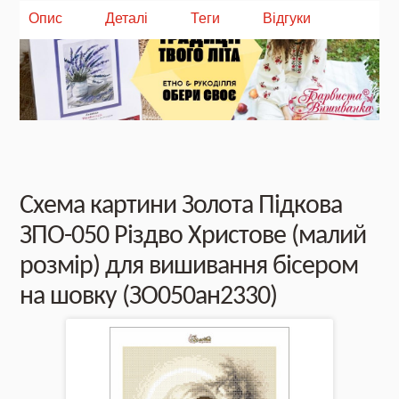
Опис
Деталі
Теги
Відгуки
NEW DROP 26 - МОТАНКА
NEW - Колекція «Шедеври української
культури» / Схеми для вишивки
Схема картини Золота Підкова
ЗПО-050 Різдво Христове (малий
NEW 2026 - "Українська айдентика -
розмір) для вишивання бісером
проєкт про вишиванки"
на шовку (ЗО050ан2330)
Нова колекція - НАША: ЗЕМЛЯ, НЕБО,
КРАЇНА / Вишиванки