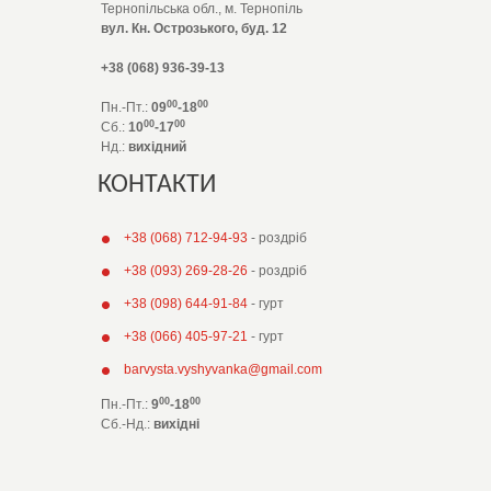
Тернопільська обл., м. Тернопіль
вул. Кн. Острозького, буд. 12
+38 (068) 936-39-13
00
00
Пн.-Пт.:
09
-18
00
00
Сб.:
10
-17
Нд.:
вихідний
КОНТАКТИ
+38 (068) 712-94-93
- роздріб
+38 (093) 269-28-26
- роздріб
+38 (098) 644-91-84
- гурт
+38 (066) 405-97-21
- гурт
barvysta.vyshyvanka@gmail.com
00
00
Пн.-Пт.:
9
-18
Сб.-Нд.
:
вихідні