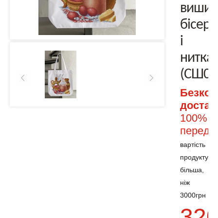
вишив
бісер
і
нитка
(СШ04
Безко
достав
100%
передоп
вартість
продукту
більша,
ніж
3000грн
320