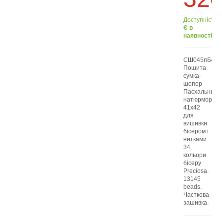
Доступність:
Є в
наявності
СШ045пБ414
Пошита
сумка-
шопер
Пасхальний
натюрморт
41x42
для
вишивки
бісером і
нитками.
34
кольори
бісеру
Preciosa.
13145
beads.
Часткова
зашивка.