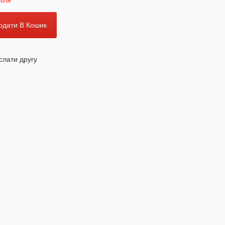
поля
одати В Кошик
слати другу