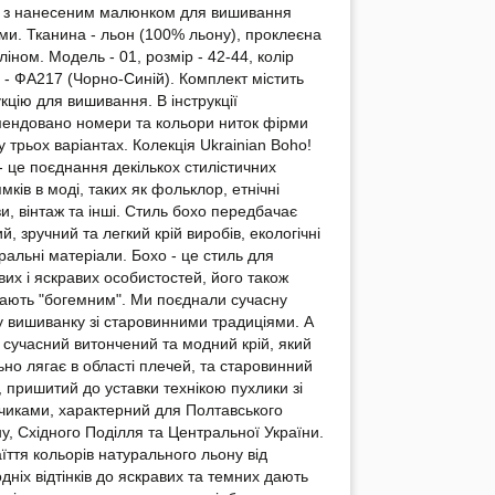
 з нанесеним малюнком для вишивання
ми. Тканина - льон (100% льону), проклеєна
ліном. Модель - 01, розмір - 42-44, колір
 - ФА217 (Чорно-Синій). Комплект містить
укцію для вишивання. В інструкції
ендовано номери та кольори ниток фірми
 трьох варіантах. Колекція Ukrainian Boho!
- це поєднання декількох стилістичних
мків в моді, таких як фольклор, етнічні
и, вінтаж та інші. Стиль бохо передбачає
ий, зручний та легкий крій виробів, екологічні
уральні матеріали. Бохо - це стиль для
вих і яскравих особистостей, його також
ають "богемним". Ми поєднали сучасну
 вишиванку зі старовинними традиціями. А
 сучасний витончений та модний крій, який
ьно лягає в області плечей, та старовинний
, пришитий до уставки технікою пухлики зі
чиками, характерний для Полтавського
ну, Східного Поділля та Центральної України.
їття кольорів натурального льону від
дніх відтінків до яскравих та темних дають