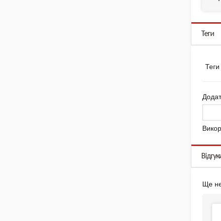
Теги
Теги
Додат
Викор
Відгук
Ще не