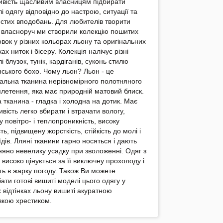
вість щасливим власницям підбирати
і одягу відповідно до настрою, ситуації та
стих вподобань. Для любителів творити
 власноруч ми створили колекцію пошитих
овок у різних кольорах льону та оригінальних
ках ниток і бісеру. Колекція налічує різні
і блузок, тунік, кардіганів, суконь стилю
нського бохо. Чому льон? Льон - це
альна тканина нерівномірного полотняного
летення, яка має природній матовий блиск.
 тканина - гладка і холодна на дотик. Має
ивість легко вбирати і втрачати вологу,
у повітро- і теплопроникність, високу
ть, підвищену жорсткість, стійкість до молі і
їдів. Лляні тканини гарно носяться і дають
няно невелику усадку при зволоженні. Одяг з
 високо цінується за її виключну прохолоду і
сть в жарку погоду. Також Ви можете
ати готові вишиті моделі цього одягу у
х відтінках льону вишиті акуратною
кою хрестиком.