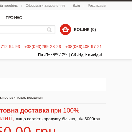
ій профіль
Оформити замовлення
Вхід
Реєстрація
ПРО НАС
КОШИК (0)
)712-94-93
+38(093)269-28-26
+38(066)405-97-21
00
00
Пн.-Пт.: 9
-17
|
Сб.-Нд.і: вихідні
ук про цей товар першими
товна доставка
при 100%
латі,
якщо вартість продукту більша, ніж 3000грн
50,00 грн.