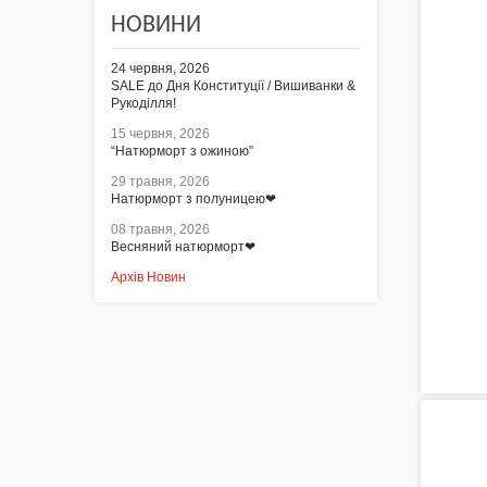
української культури» / Схеми
НОВИНИ
для вишивки
24 червня, 2026
NEW 2026 - "Українська
SALE до Дня Конституції / Вишиванки &
айдентика - проєкт про
Рукоділля!
вишиванки"
15 червня, 2026
“Натюрморт з ожиною”
Нова колекція - НАША:
29 травня, 2026
ЗЕМЛЯ, НЕБО, КРАЇНА /
Натюрморт з полуницею❤
Вишиванки
08 травня, 2026
Весняний натюрморт❤
Акція
Архів Новин
Заготовки для вишивки
Бісером/Нитками
Готовий одяг / Вишиванки
Набори для Вишивки
Комплектуючі