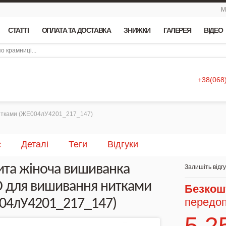
М
СТАТТІ
ОПЛАТА ТА ДОСТАВКА
ЗНИЖКИ
ГАЛЕРЕЯ
ВІДЕО
+38(068
итками (ЖЕ004лУ4201_217_147)
с
Деталі
Теги
Відгуки
та жіноча вишиванка
Залишіть відг
 для вишивання нитками
Безкош
передоп
04лУ4201_217_147)
5 2