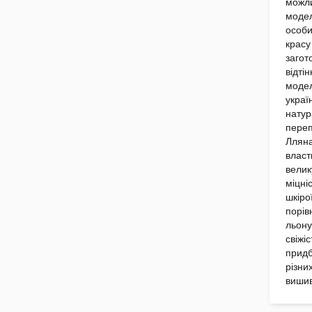
можли
модел
особи
красу
загот
відтін
модел
украї
натур
переп
Лляна
власт
велик
міцніс
шкіро
порів
льону
свіжі
придб
різни
вишив