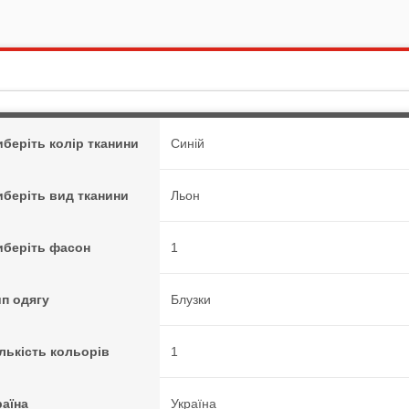
иберіть колір тканини
Синій
иберіть вид тканини
Льон
иберіть фасон
1
ип одягу
Блузки
лькість кольорів
1
раїна
Україна