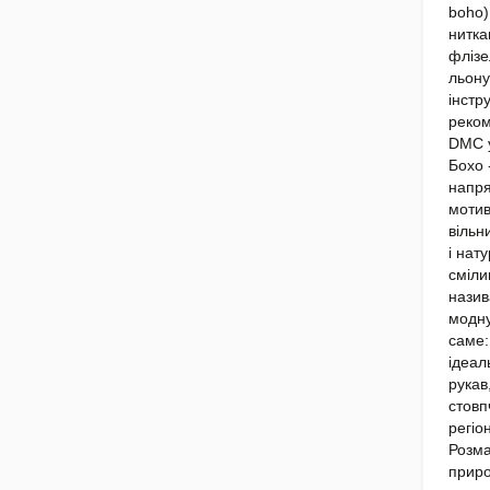
12.
boho)
нитка
флізе
льону
інстр
реком
DMC у
Бохо 
напря
мотив
вільн
і нат
сміли
назив
модну
саме:
ідеал
рукав
стовп
регіо
Розма
приро