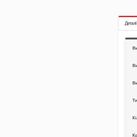
Деталі
В
В
В
Т
Кі
К