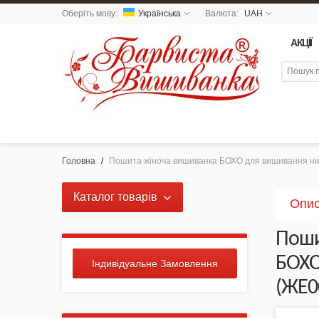
Оберіть мову:
Українська
Валюта:
UAH
АКЦІЇ
Головна
/
Пошита жіноча вишиванка БОХО для вишивання н
Каталог товарів
Опи
NEW 2026 - Колекція
Поши
«Українські Натюрморти» /
Схеми для вишивки
БОХО
Індивідуальне Замовлення
(ЖЕ0
NEW DROP 26 - МОТАНКА
NEW - Колекція «Шедеври