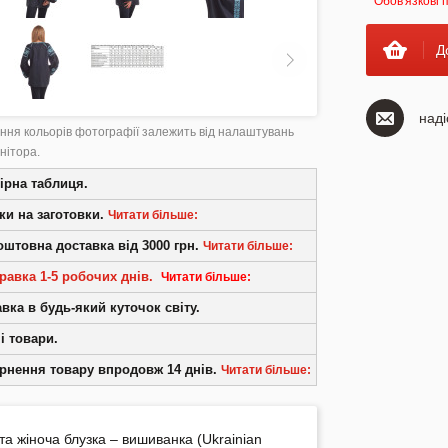
* Обов'язкові 
Д
наді
ння кольорів фотографії залежить від налаштувань
нітора.
ірна таблиця.
ки на заготовки.
Читати більше:
оштовна доставка від 3000 грн.
Читати більше:
дрібних покупців 5% - від 2 000 грн., 10% - від
рн.(Детальніше в розділі
«Знижки»
)
равка 1-5 робочих днів.
Читати більше:
% передоплаті, по Україні, для роздрібних
в.
вка в будь-який куточок світу.
 що є в наявності відправляються в день
 або наступного дня. Товари, що
і товари.
ують більшого часу на виготовлення,
рнення товару впродовж 14 днів.
Читати більше:
ляються до 5 робочих днів. Ми відповідальне
ійне підприємство, що є на ринку більше 15
дку, якщо повернення здійснюється клієнтом
 Фізично наш магазин розташований у м.
ини ТОВ «Барвиста Вишиванка» – витрати
ль, за адресою: вул. Кн. Острозького, буд.
а жіноча блузка – вишиванка (Ukrainian
силку бере на себе клієнт.