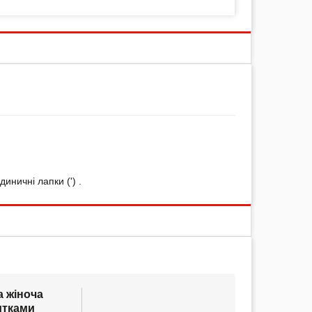
иничні лапки (') .
 жіноча
итками