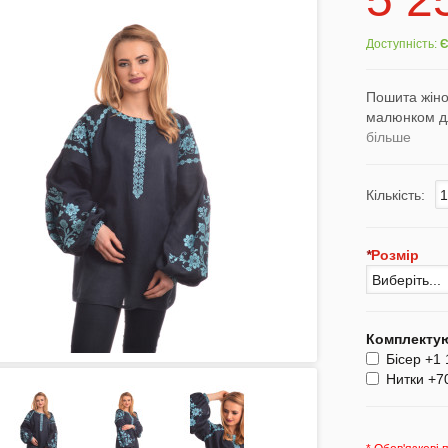
Доступність:
Є
Пошита жіно
малюнком дл
більше
Кількість:
*
Розмір
Комплектую
Бісер +1 
Нитки +70